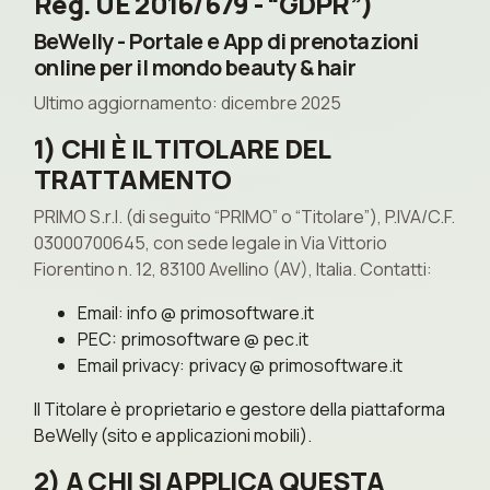
Reg. UE 2016/679 - “GDPR”)
BeWelly - Portale e App di prenotazioni
online per il mondo beauty & hair
Ultimo aggiornamento: dicembre 2025
1) CHI È IL TITOLARE DEL
TRATTAMENTO
PRIMO S.r.l. (di seguito “PRIMO” o “Titolare”), P.IVA/C.F.
03000700645, con sede legale in Via Vittorio
Fiorentino n. 12, 83100 Avellino (AV), Italia. Contatti:
Email: info @ primosoftware.it
PEC: primosoftware @ pec.it
Email privacy: privacy @ primosoftware.it
Il Titolare è proprietario e gestore della piattaforma
BeWelly (sito e applicazioni mobili).
2) A CHI SI APPLICA QUESTA