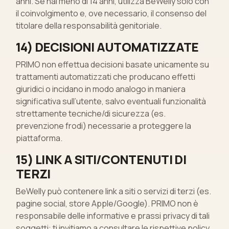
anni. Se hai meno di 14 anni, utilizza BeWelly solo con
il coinvolgimento e, ove necessario, il consenso del
titolare della responsabilità genitoriale.
14) DECISIONI AUTOMATIZZATE
PRIMO non effettua decisioni basate unicamente su
trattamenti automatizzati che producano effetti
giuridici o incidano in modo analogo in maniera
significativa sull’utente, salvo eventuali funzionalità
strettamente tecniche/di sicurezza (es.
prevenzione frodi) necessarie a proteggere la
piattaforma.
15) LINK A SITI/CONTENUTI DI
TERZI
BeWelly può contenere link a siti o servizi di terzi (es.
pagine social, store Apple/Google). PRIMO non è
responsabile delle informative e prassi privacy di tali
soggetti: ti invitiamo a consultare le rispettive policy.