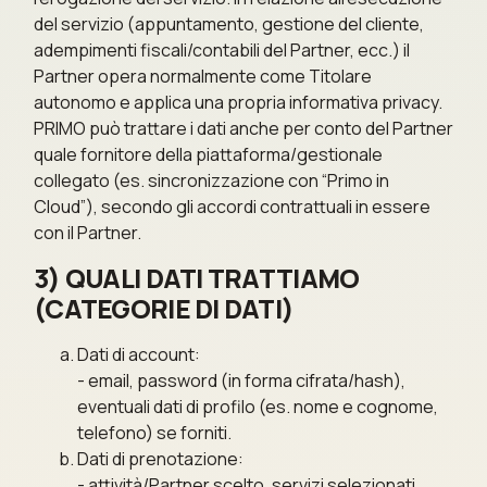
del servizio (appuntamento, gestione del cliente,
adempimenti fiscali/contabili del Partner, ecc.) il
Partner opera normalmente come Titolare
autonomo e applica una propria informativa privacy.
PRIMO può trattare i dati anche per conto del Partner
quale fornitore della piattaforma/gestionale
collegato (es. sincronizzazione con “Primo in
Cloud”), secondo gli accordi contrattuali in essere
con il Partner.
3) QUALI DATI TRATTIAMO
(CATEGORIE DI DATI)
Dati di account:
- email, password (in forma cifrata/hash),
eventuali dati di profilo (es. nome e cognome,
telefono) se forniti.
Dati di prenotazione:
- attività/Partner scelto, servizi selezionati,