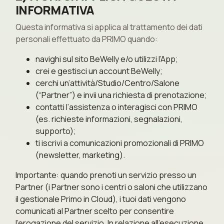
INFORMATIVA
Questa informativa si applica al trattamento dei dati
personali effettuato da PRIMO quando:
navighi sul sito BeWelly e/o utilizzi l’App;
crei e gestisci un account BeWelly;
cerchi un’attività/Studio/Centro/Salone
(“Partner”) e invii una richiesta di prenotazione;
contatti l’assistenza o interagisci con PRIMO
(es. richieste informazioni, segnalazioni,
supporto);
ti iscrivi a comunicazioni promozionali di PRIMO
(newsletter, marketing).
Importante: quando prenoti un servizio presso un
Partner (i Partner sono i centri o saloni che utilizzano
il gestionale Primo in Cloud), i tuoi dati vengono
comunicati al Partner scelto per consentire
l’erogazione del servizio. In relazione all’esecuzione