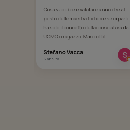
no che al
Location alternativa, personale
e ci parli
professionale ed accogliente.
ciatura da
Il mio parrucchiere da sempre e lo
.
consiglio a tutti quelli che vogliono
davvero capire ...
Mauro Noio
7 anni fa