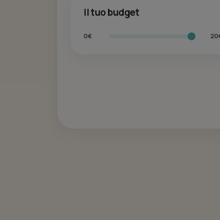
Il tuo budget
0€
20