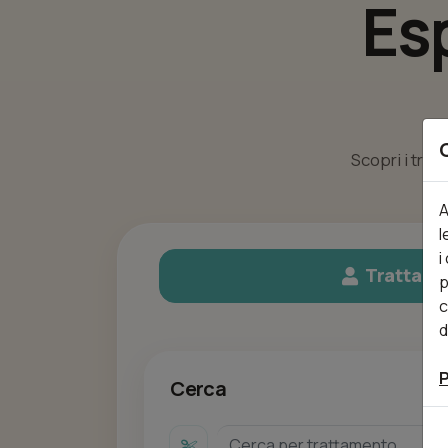
Es
Scopri i trat
A
l
i
Trattame
p
c
d
P
Cerca