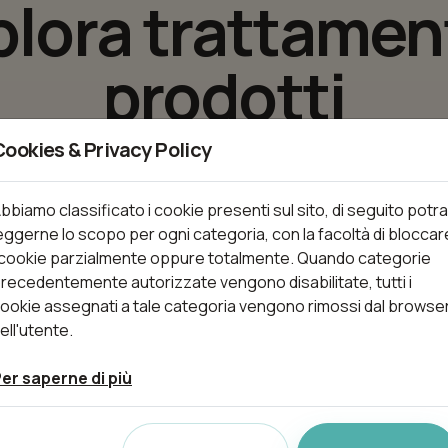
plora trattament
prodotti
Cookies & Privacy Policy
tamenti disponibili e prenota il servizio piu adatto alle tue 
bbiamo classificato i cookie presenti sul sito, di seguito potra
eggerne lo scopo per ogni categoria, con la facoltà di bloccar
 cookie parzialmente oppure totalmente. Quando categorie
nti
recedentemente autorizzate vengono disabilitate, tutti i
ookie assegnati a tale categoria vengono rimossi dal browse
ell'utente.
er saperne di più
Trattamenti (6)