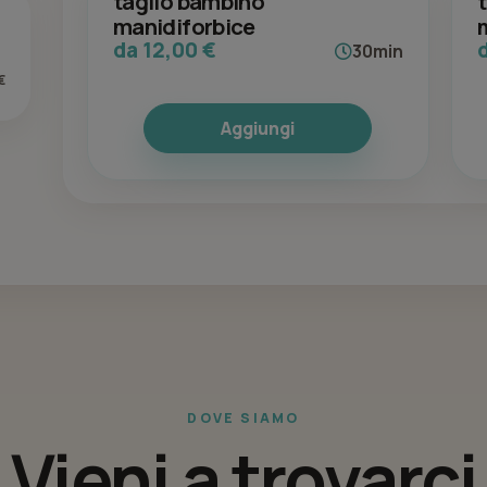
taglio bambino
t
manidiforbice
da 12,00 €
30min
€
Aggiungi
DOVE SIAMO
Vieni a trovarci