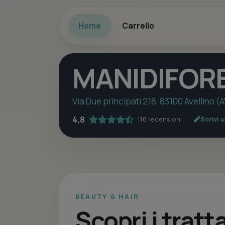
Home
Carrello
MANIDIFORB
Via Due principati 218, 83100 Avellino (
4,8
116 recensioni
Scrivi 
BEAUTY & HAIR
Scopri i trat