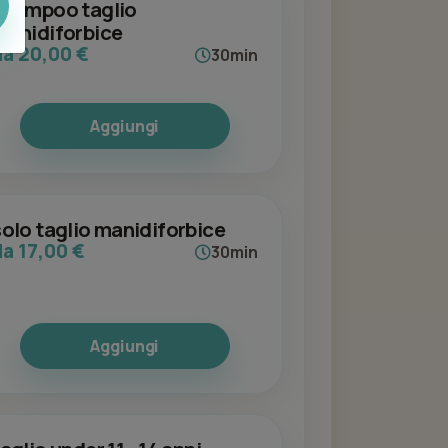
shampoo taglio
manidiforbice
da 20,00 €
30min
Aggiungi
solo taglio manidiforbice
da 17,00 €
30min
Aggiungi