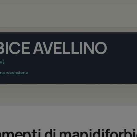
ICE AVELLINO
AV)
una recensione
tamenti di manidifor