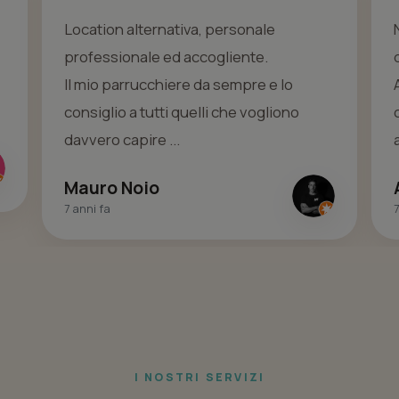
No è il classico "Salone/Parrucchiere"
da uomo, è molto di più.
Appena varchi la porta dall'entrata
capisci subito che sei entrato in un
ambiente do...
Aniello Ercolino
7 anni fa
7
I NOSTRI SERVIZI