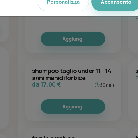
Personalizza
Acconsento
Barba Classica
da 7,00 €
30min
Aggiungi
shampoo taglio under 11 - 14
anni manidiforbice
da 17,00 €
30min
Aggiungi