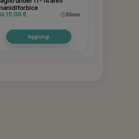
aglio under 11 - 14 anni
manidiforbice
da 15,00 €
30min
Aggiungi