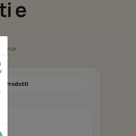
i e
esigenze.
i
e
Prodotti
r