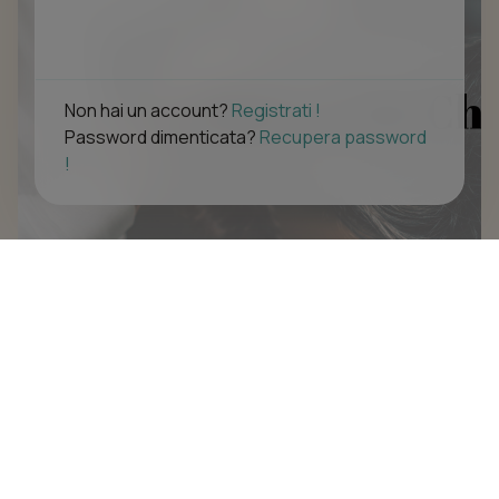
Non hai un account?
Registrati !
Password dimenticata?
Recupera password
!
La maison de cheveux
Via Livia drusilla 36, 00175 Roma (RM)
Navigazione