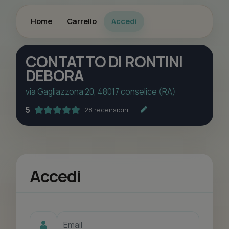
Home
Carrello
Accedi
CONTATTO DI RONTINI
DEBORA
via Gagliazzona 20, 48017 conselice (RA)
5
28 recensioni
Accedi