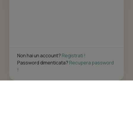
Non hai un account?
Registrati !
Password dimenticata?
Recupera password
!
Contatto di Rontini Debora