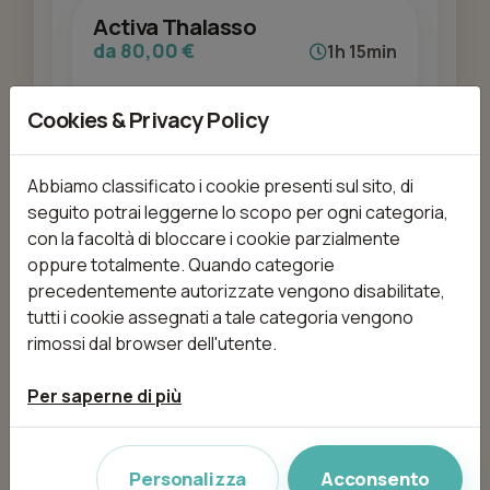
Activa Thalasso
da 80,00 €
1h 15min
Cookies & Privacy Policy
Aggiungi
Abbiamo classificato i cookie presenti sul sito, di
seguito potrai leggerne lo scopo per ogni categoria,
con la facoltà di bloccare i cookie parzialmente
Applicazione smalto
oppure totalmente. Quando categorie
semipermanente piedi
precedentemente autorizzate vengono disabilitate,
da 26,00 €
tutti i cookie assegnati a tale categoria vengono
30min
rimossi dal browser dell'utente.
Per saperne di più
Aggiungi
Personalizza
Acconsento