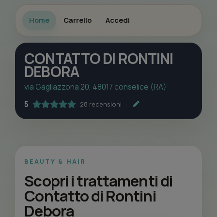
Home
Carrello
Accedi
CONTATTO DI RONTINI
DEBORA
via Gagliazzona 20, 48017 conselice (RA)
5
28 recensioni
BEAUTY & HAIR
Scopri i trattamenti di
Contatto di Rontini
Debora