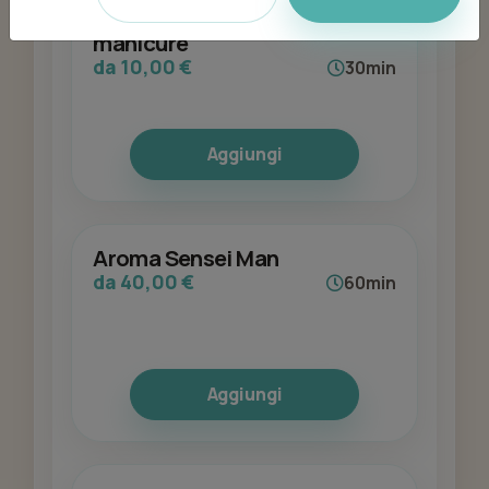
Applicazione smalto senza
manicure
da 10,00 €
30min
Aggiungi
Aroma Sensei Man
da 40,00 €
60min
Aggiungi