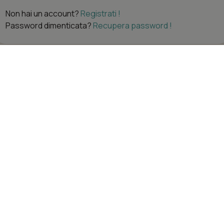
Non hai un account?
Registrati !
Password dimenticata?
Recupera password !
Navigazione
Account
Home
Accedi
Servizi
Carrello
Dove siamo