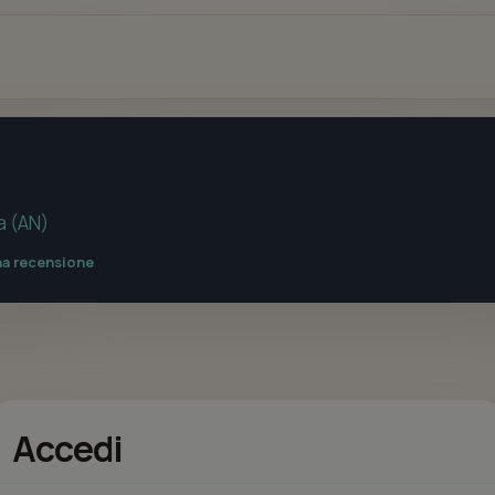
a (AN)
na recensione
Accedi