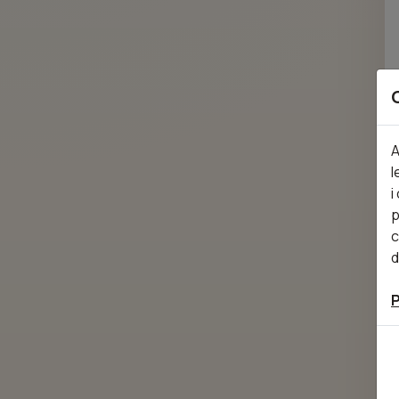
A
l
i
p
c
d
P