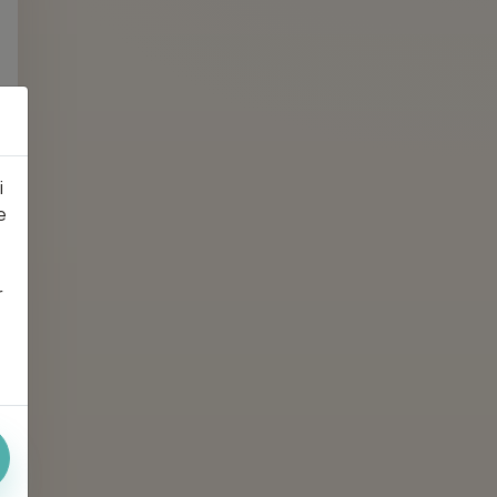
i
e
r