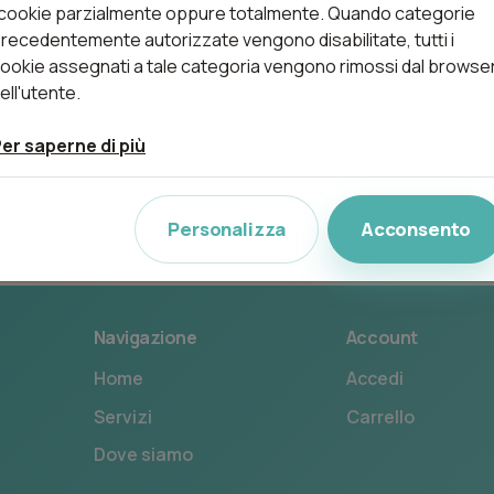
 cookie parzialmente oppure totalmente. Quando categorie
recedentemente autorizzate vengono disabilitate, tutti i
TRATTAMENTI
ookie assegnati a tale categoria vengono rimossi dal browse
ell'utente.
Nessun trattamento disponibile
er saperne di più
Personalizza
Acconsento
Navigazione
Account
Home
Accedi
Servizi
Carrello
Dove siamo