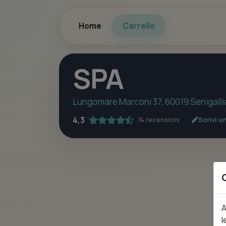
Home
Carrello
SPA
Lungomare Marconi 37, 60019 Senigalli
4,3
74 recensioni
Scrivi u
A
l