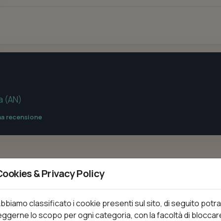
a (AN)
na recensione
Cookies & Privacy Policy
PRODOTTI
bbiamo classificato i cookie presenti sul sito, di seguito potra
Nessun prodotto disponibile
eggerne lo scopo per ogni categoria, con la facoltà di bloccar