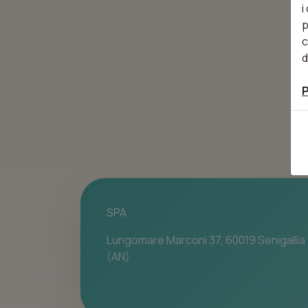
i
p
c
d
P
SPA
Lungomare Marconi 37, 60019 Senigallia
(AN)