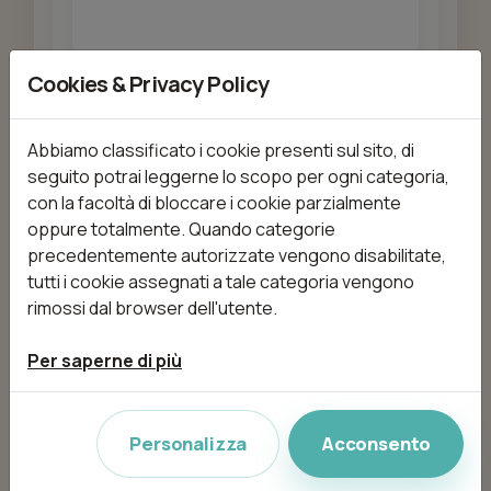
Cookies & Privacy Policy
Aggiungi
Abbiamo classificato i cookie presenti sul sito, di
seguito potrai leggerne lo scopo per ogni categoria,
ACCONCIATURA
con la facoltà di bloccare i cookie parzialmente
da 0,00 €
60min
oppure totalmente. Quando categorie
precedentemente autorizzate vengono disabilitate,
tutti i cookie assegnati a tale categoria vengono
rimossi dal browser dell'utente.
Aggiungi
Per saperne di più
ACCONCIATURA SPOSA
Personalizza
Acconsento
da 0,00 €
30min