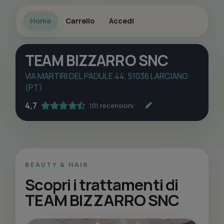
Home
Carrello
Accedi
TEAM BIZZARRO SNC
VIA MARTIRI DEL PADULE 44, 51036 LARCIANO
(PT)
4,7
101 recensioni
BEAUTY & HAIR
Scopri i trattamenti di
TEAM BIZZARRO SNC