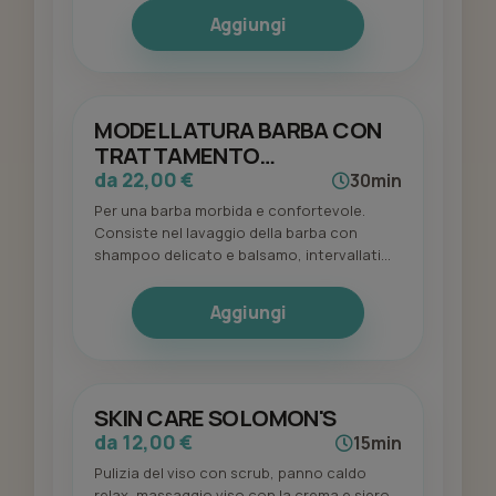
Aggiungi
MODELLATURA BARBA CON
TRATTAMENTO
RIGENERANTE
da 22,00 €
30min
Per una barba morbida e confortevole.
Consiste nel lavaggio della barba con
shampoo delicato e balsamo, intervallati
da due panni caldi e massaggio districante.
Pre-shave su collo e guance con panno
Aggiungi
caldo e con pettine forbice e rasoio verrà
data una forma alla barba. Dopobarba e
olio specifico.
SKIN CARE SOLOMON'S
da 12,00 €
15min
Pulizia del viso con scrub, panno caldo
relax, massaggio viso con la crema e siero