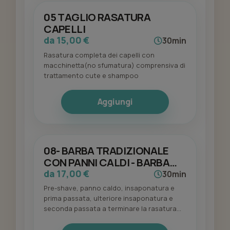
05 TAGLIO RASATURA
CAPELLI
da 15,00 €
30min
Rasatura completa dei capelli con
macchinetta(no sfumatura) comprensiva di
trattamento cute e shampoo
Aggiungi
08- BARBA TRADIZIONALE
CON PANNI CALDI - BARBA
CLASSICA
da 17,00 €
30min
Pre-shave, panno caldo, insaponatura e
prima passata, ulteriore insaponatura e
seconda passata a terminare la rasatura
perfetta del viso, panno caldo finale e
massaggio con dopobarba Solomon’s.