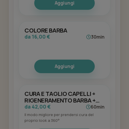
Aggiungi
COLORE BARBA
da 16,00 €
30min
Aggiungi
CURA E TAGLIO CAPELLI +
RIGENERAMENTO BARBA +
TAGLIO BARBA MODELLATA
da 42,00 €
60min
A FORBICE
Il modo migliore per prendersi cura del
proprio look a 360°