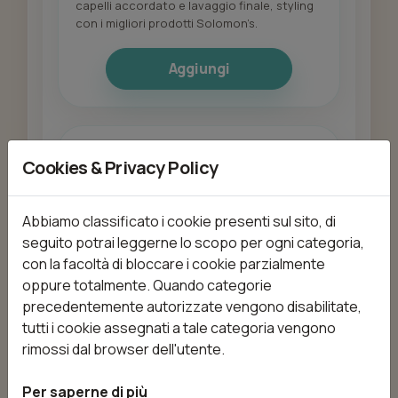
capelli accordato e lavaggio finale, styling
con i migliori prodotti Solomon’s.
Aggiungi
02 TAGLIO BAMBINO UNDER
Cookies & Privacy Policy
12 - da 1 a 11 anni
da 15,00 €
30min
Shampoo pre-taglio, esecuzione del taglio
Abbiamo classificato i cookie presenti sul sito, di
capelli accordato e styling con i migliori
seguito potrai leggerne lo scopo per ogni categoria,
prodotti Solomon’s.
con la facoltà di bloccare i cookie parzialmente
oppure totalmente. Quando categorie
Aggiungi
precedentemente autorizzate vengono disabilitate,
tutti i cookie assegnati a tale categoria vengono
rimossi dal browser dell'utente.
03 TAGLIO UNDER 18 dai 12 ai
Per saperne di più