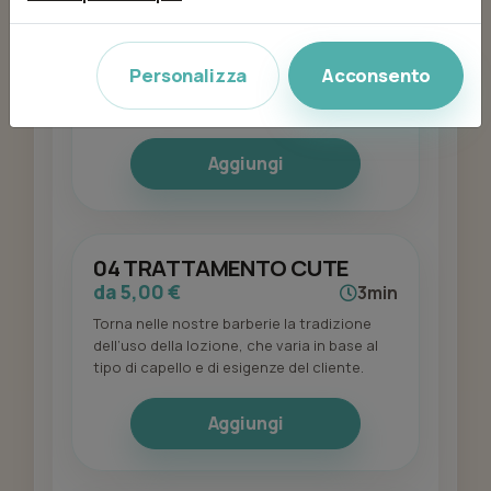
17 anni
da 18,00 €
45min
Shampoo pre-taglio, esecuzione del taglio
Personalizza
Acconsento
capelli accordato e styling con i migliori
prodotti Solomon’s.
Aggiungi
04 TRATTAMENTO CUTE
da 5,00 €
3min
Torna nelle nostre barberie la tradizione
dell’uso della lozione, che varia in base al
tipo di capello e di esigenze del cliente.
Aggiungi