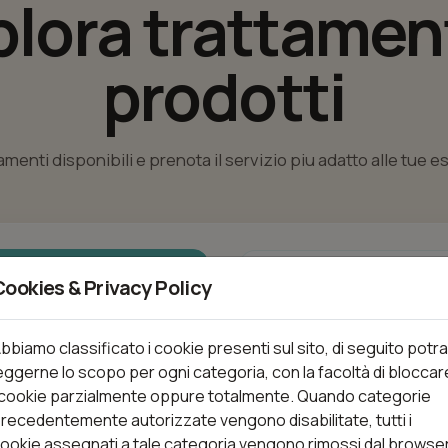
plora trattament
prodotti
tamenti disponibili e prenota il servizio piu adatto alle tue 
nti
Cookies & Privacy Policy
bbiamo classificato i cookie presenti sul sito, di seguito potra
eggerne lo scopo per ogni categoria, con la facoltà di bloccar
Trattamenti (95)
 cookie parzialmente oppure totalmente. Quando categorie
recedentemente autorizzate vengono disabilitate, tutti i
ookie assegnati a tale categoria vengono rimossi dal browse