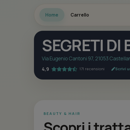
Home
Carrello
SEGRETI DI
Via Eugenio Cantoni 97, 21053 Castella
4,9
171 recensioni
Scrivi 
BEAUTY & HAIR
Scopri i tratt