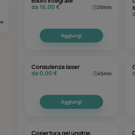
Bikini integrale
da 16,00 €
20min
6€
Aggiungi
Consulenza laser
da 0,00 €
45min
Aggiungi
Copertura gel unghie