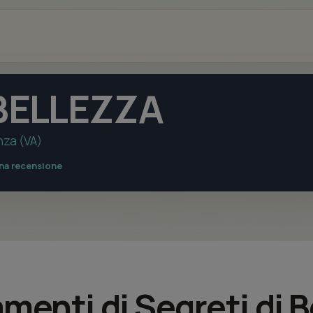
 BELLEZZA
nza (VA)
una recensione
amenti di Segreti di 