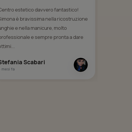
Centro estetico davvero fantastico!
Ho avuto i
Simona è bravissima nella ricostruzione
per la prim
unghie e nella manicure, molto
estremamen
professionale e sempre pronta a dare
molto brav
ottimi...
dimostrand
Stefania Scabari
Ala Zugr
4 mesi fa
7 mesi fa