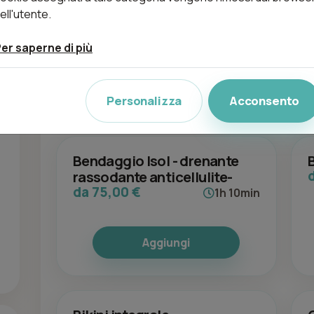
Ascelle
ell'utente.
3
da 6,00 €
5min
er saperne di più
Aggiungi
Personalizza
Acconsento
Bendaggio Isol - drenante
B
rassodante anticellulite-
da 75,00 €
1h 10min
Aggiungi