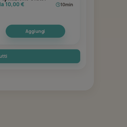
da 10,00 €
10min
Aggiungi
utti