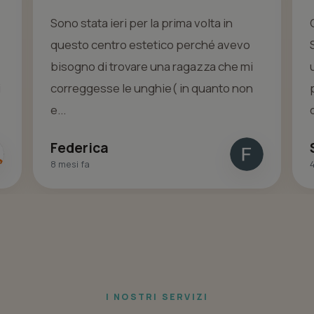
Sono stata ieri per la prima volta in
questo centro estetico perché avevo
bisogno di trovare una ragazza che mi
i
correggesse le unghie( in quanto non
e...
Federica
8 mesi fa
I NOSTRI SERVIZI