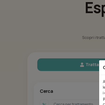
Es
Scopri i trat
Trattame
A
l
Cerca
i
p
c