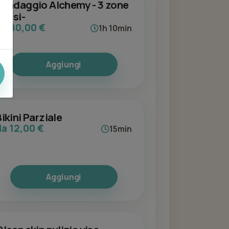
Bendaggio Alchemy - 3 zone
 fasi-
da 80,00 €
1h 10min
Aggiungi
ikini Parziale
da 12,00 €
15min
Aggiungi