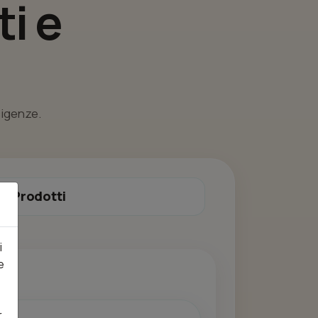
i e
esigenze.
Prodotti
i
e
r