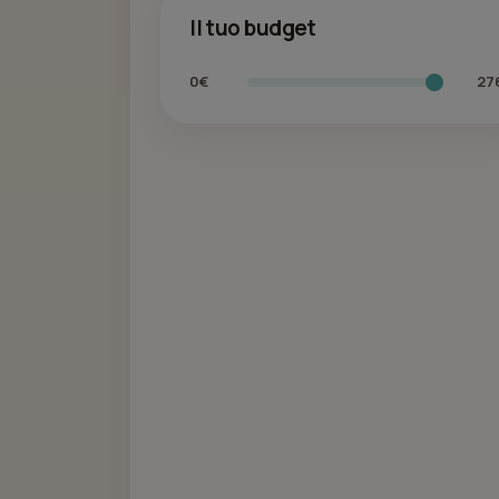
Il tuo budget
0€
27