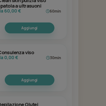
Clean skin pulizia viso
spatola a ultrasuoni
da 60,00 €
60min
Aggiungi
Consulenza viso
da 0,00 €
30min
Aggiungi
Depilazione Glutei