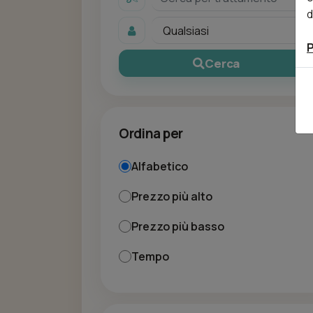
d
P
Cerca
Ordina per
Alfabetico
Prezzo più alto
Prezzo più basso
Tempo