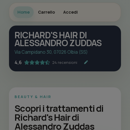
Home
Carrello
Accedi
RICHARD'S HAIR DI
ALESSANDRO ZUDDAS
Via Campidano 30, 07026 Olbia (SS)
4,6
24 recensioni
BEAUTY & HAIR
Scopri i trattamenti di
Richard's Hair di
Alessandro Zuddas