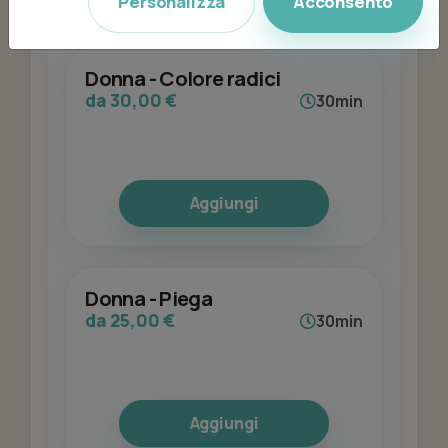
Personalizza
Acconsento
Donna - Colore radici
da 30,00 €
30min
Aggiungi
Donna - Piega
da 25,00 €
30min
Aggiungi