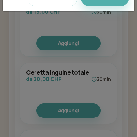
Ceretta Bikini
da 15,00 CHF
30min
Aggiungi
Ceretta Inguine totale
da 30,00 CHF
30min
Aggiungi