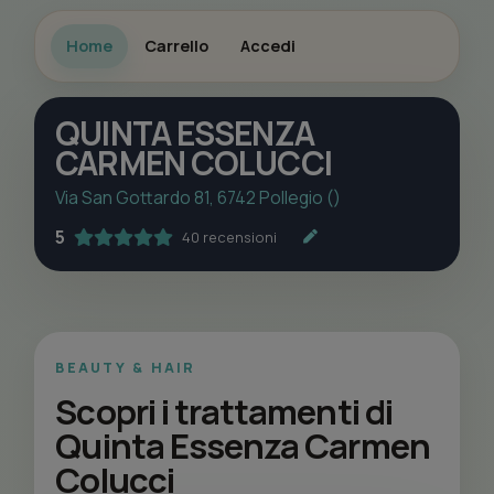
Home
Carrello
Accedi
QUINTA ESSENZA
CARMEN COLUCCI
Via San Gottardo 81, 6742 Pollegio ()
5
40 recensioni
BEAUTY & HAIR
Scopri i trattamenti di
Quinta Essenza Carmen
Colucci