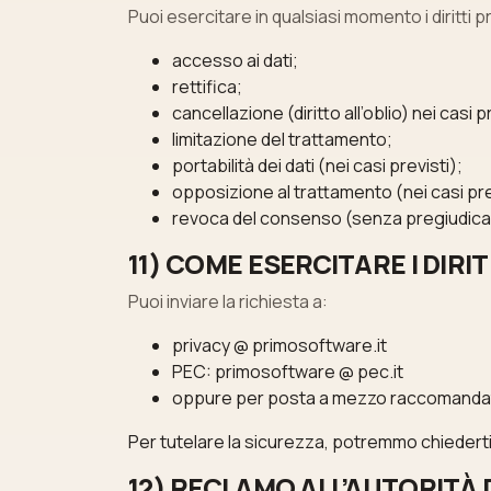
Puoi esercitare in qualsiasi momento i diritti pr
accesso ai dati;
rettifica;
cancellazione (diritto all’oblio) nei casi p
limitazione del trattamento;
portabilità dei dati (nei casi previsti);
opposizione al trattamento (nei casi prev
revoca del consenso (senza pregiudicare
11) COME ESERCITARE I DIRIT
Puoi inviare la richiesta a:
privacy @ primosoftware.it
PEC: primosoftware @ pec.it
oppure per posta a mezzo raccomandata inv
Per tutelare la sicurezza, potremmo chiederti i
12) RECLAMO ALL’AUTORITÀ