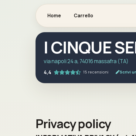
Home
Carrello
I CINQUE S
via napoli 24 a, 74016 massafra (TA)
4,4
15 recensioni
Scrivi u
Privacy policy