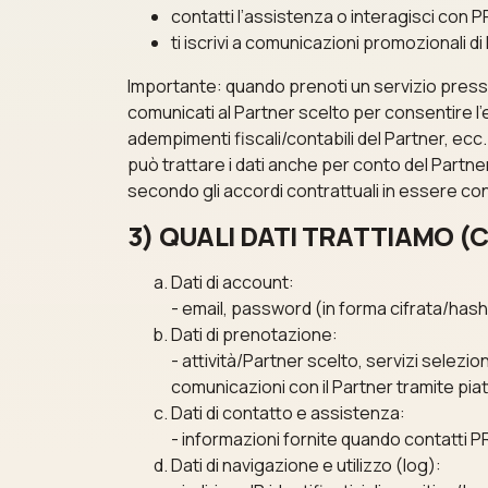
contatti l’assistenza o interagisci con 
ti iscrivi a comunicazioni promozionali 
Importante: quando prenoti un servizio presso u
comunicati al Partner scelto per consentire l’
adempimenti fiscali/contabili del Partner, ec
può trattare i dati anche per conto del Partne
secondo gli accordi contrattuali in essere con 
3) QUALI DATI TRATTIAMO (C
Dati di account:
- email, password (in forma cifrata/hash)
Dati di prenotazione:
- attività/Partner scelto, servizi selezio
comunicazioni con il Partner tramite pia
Dati di contatto e assistenza:
- informazioni fornite quando contatti PR
Dati di navigazione e utilizzo (log):