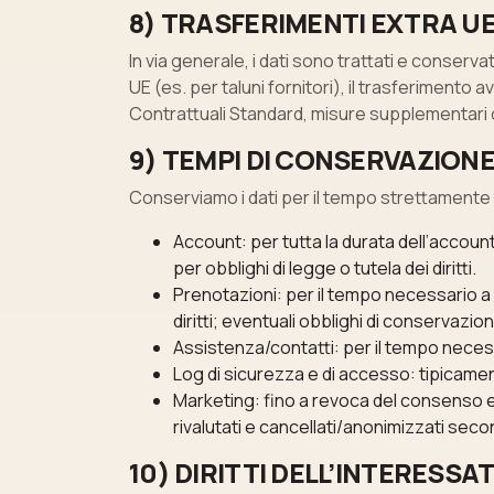
8) TRASFERIMENTI EXTRA U
In via generale, i dati sono trattati e conserv
UE (es. per taluni fornitori), il trasferiment
Contrattuali Standard, misure supplementari
9) TEMPI DI CONSERVAZION
Conserviamo i dati per il tempo strettamente ne
Account: per tutta la durata dell’account;
per obblighi di legge o tutela dei diritti.
Prenotazioni: per il tempo necessario a
diritti; eventuali obblighi di conservazi
Assistenza/contatti: per il tempo neces
Log di sicurezza e di accesso: tipicament
Marketing: fino a revoca del consenso 
rivalutati e cancellati/anonimizzati seco
10) DIRITTI DELL’INTERESSA