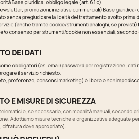
rità Base giuridica: obbligo legale (art. 6.1.c).
sletter, promozioni, iniziative commerciali) Base giuridica: c
o senza pregiudicare la liceità del trattamento svolto prima d
ervizio (anche tramite cookie/strumenti analoghi, se previsti) Ba
 e/o consenso per strumenti/cookie non essenziali, secondo q
O DEI DATI
 come obbligatori (es. email/password per registrazione; dati
gare il servizio richiesto.
 note, preferenze, consensi marketing) è libero e non impedisce
TO E MISURE DI SICUREZZA
e telematici e, se necessario, con modalità manuali, secondo pri
one. Adottiamo misure tecniche e organizzative adeguate per p
i, cifratura dove appropriato).