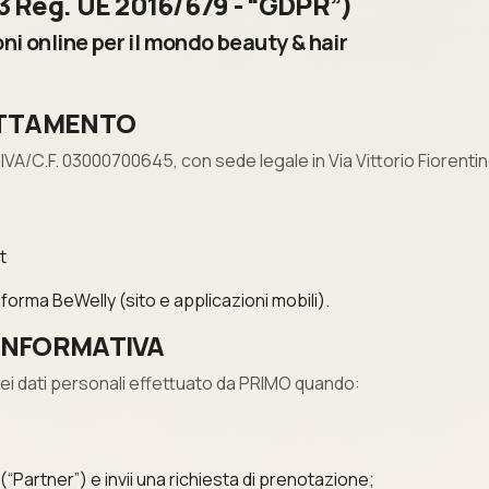
3 Reg. UE 2016/679 - “GDPR”)
ni online per il mondo beauty & hair
RATTAMENTO
.IVA/C.F. 03000700645, con sede legale in Via Vittorio Fiorentino 
t
aforma BeWelly (sito e applicazioni mobili).
 INFORMATIVA
dei dati personali effettuato da PRIMO quando:
“Partner”) e invii una richiesta di prenotazione;