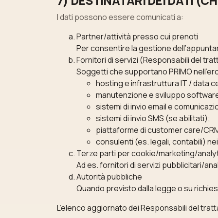
7) DESTINATARI DEI DATI (CH
I dati possono essere comunicati a:
Partner/attività presso cui prenoti
Per consentire la gestione dell’appunta
Fornitori di servizi (Responsabili del tr
Soggetti che supportano PRIMO nell’erog
hosting e infrastruttura IT / data c
manutenzione e sviluppo softwar
sistemi di invio email e comunicazi
sistemi di invio SMS (se abilitati);
piattaforme di customer care/CRM 
consulenti (es. legali, contabili) nei
Terze parti per cookie/marketing/analytic
Ad es. fornitori di servizi pubblicitari/a
Autorità pubbliche
Quando previsto dalla legge o su richies
L’elenco aggiornato dei Responsabili del tratt