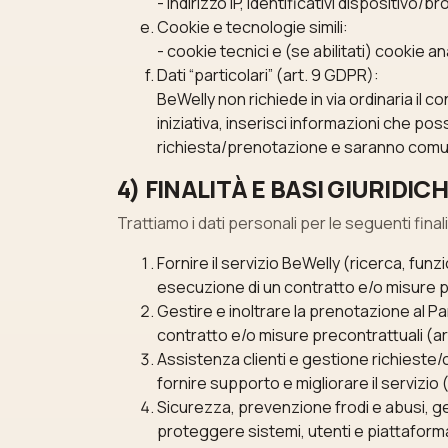
- indirizzo IP, identificativi dispositivo
Cookie e tecnologie simili:
- cookie tecnici e (se abilitati) cookie an
Dati “particolari” (art. 9 GDPR):
BeWelly non richiede in via ordinaria il con
iniziativa, inserisci informazioni che po
richiesta/prenotazione e saranno comuni
4) FINALITÀ E BASI GIURID
Trattiamo i dati personali per le seguenti finali
Fornire il servizio BeWelly (ricerca, funz
esecuzione di un contratto e/o misure pr
Gestire e inoltrare la prenotazione al 
contratto e/o misure precontrattuali (art
Assistenza clienti e gestione richieste/c
fornire supporto e migliorare il servizio (ar
Sicurezza, prevenzione frodi e abusi, ges
proteggere sistemi, utenti e piattaform