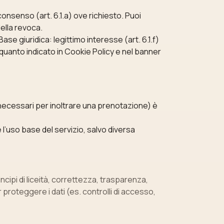
onsenso (art. 6.1.a) ove richiesto. Puoi
ella revoca.
se giuridica: legittimo interesse (art. 6.1.f)
uanto indicato in Cookie Policy e nel banner
 necessari per inoltrare una prenotazione) è
 l’uso base del servizio, salvo diversa
ncipi di liceità, correttezza, trasparenza,
roteggere i dati (es. controlli di accesso,