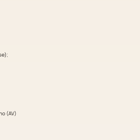
se);
ino (AV)