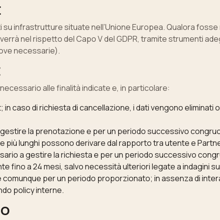
E
ati su infrastrutture situate nell’Unione Europea. Qualora foss
o avverrà nel rispetto del Capo V del GDPR, tramite strumenti ad
 ove necessarie).
E
cessario alle finalità indicate e, in particolare:
 in caso di richiesta di cancellazione, i dati vengono eliminati
 gestire la prenotazione e per un periodo successivo congruo
one più lunghi possono derivare dal rapporto tra utente e Partne
sario a gestire la richiesta e per un periodo successivo congr
e fino a 24 mesi, salvo necessità ulteriori legate a indagini su 
e comunque per un periodo proporzionato; in assenza di inter
ndo policy interne.
TO