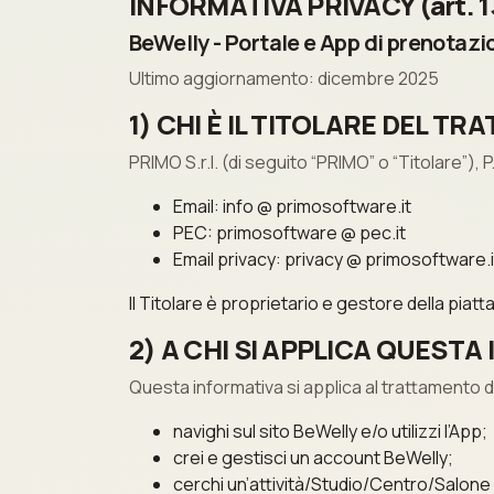
INFORMATIVA PRIVACY (art. 1
BeWelly - Portale e App di prenotazio
Ultimo aggiornamento: dicembre 2025
1) CHI È IL TITOLARE DEL T
PRIMO S.r.l. (di seguito “PRIMO” o “Titolare”), P
Email: info @ primosoftware.it
PEC: primosoftware @ pec.it
Email privacy: privacy @ primosoftware.i
Il Titolare è proprietario e gestore della piatt
2) A CHI SI APPLICA QUESTA
Questa informativa si applica al trattamento 
navighi sul sito BeWelly e/o utilizzi l’App;
crei e gestisci un account BeWelly;
cerchi un’attività/Studio/Centro/Salone (