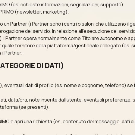
PRIMO (es. richieste informazioni, segnalazioni, supporto);
di PRIMO (newsletter, marketing).
n Partner (i Partner sono i centri o saloni che utilizzano il ge
erogazione del servizio. In relazione all’esecuzione del servi
c.) il Partner opera normalmente come Titolare autonomo e app
r quale fornitore della piattaforma/gestionale collegato (es. 
il Partner.
ATEGORIE DI DATI)
, eventuali dati di profilo (es. nome e cognome, telefono) se f
nati, data/ora, note inserite dall’utente, eventuali preferenze, 
ttaforma (se presenti).
IMO o apri una richiesta (es. contenuto del messaggio, dati di 