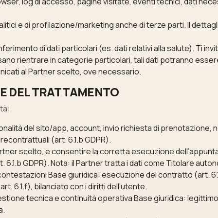
/browser, log di accesso, pagine visitate, eventi tecnici, dati n
alitici e di profilazione/marketing anche di terze parti. Il detta
ferimento di dati particolari (es. dati relativi alla salute). Ti invi
ssano rientrare in categorie particolari, tali dati potranno esse
cati al Partner scelto, ove necessario.
ICHE DEL TRATTAMENTO
tà:
ionalità del sito/app, account, invio richiesta di prenotazione, 
econtrattuali (art. 6.1.b GDPR).
Partner scelto, e consentire la corretta esecuzione dell’appun
. 6.1.b GDPR). Nota: il Partner tratta i dati come Titolare auto
ontestazioni Base giuridica: esecuzione del contratto (art. 6.1
t. 6.1.f), bilanciato con i diritti dell’utente.
tione tecnica e continuità operativa Base giuridica: legittimo i
a.