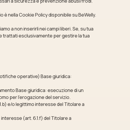
ecessari a sicurezza e prevenzione abusi/frodi.
glio è nella Cookie Policy disponibile su BeWelly.
tiamo a non inserirli nei campi liberi. Se, su tua
re trattati esclusivamente per gestire la tua
notifiche operative) Base giuridica:
tamento Base giuridica: esecuzione di un
nomo per l’erogazione del servizio.
.b) e/o legittimo interesse del Titolare a
nteresse (art. 6.1.f) del Titolare a