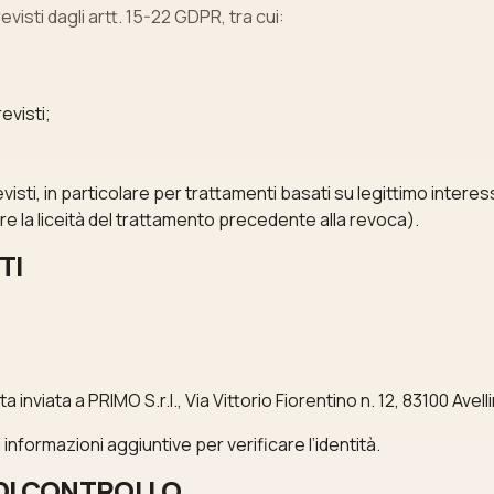
evisti dagli artt. 15-22 GDPR, tra cui:
revisti;
isti, in particolare per trattamenti basati su legittimo interes
 la liceità del trattamento precedente alla revoca).
TI
iata a PRIMO S.r.l., Via Vittorio Fiorentino n. 12, 83100 Avell
nformazioni aggiuntive per verificare l’identità.
 DI CONTROLLO