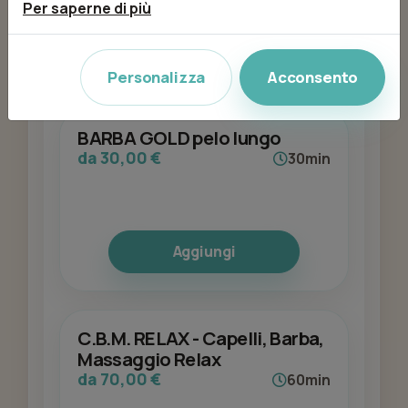
caldi, a seguire accorceremo la barba in
Per saperne di più
funzione alla morfologia del viso e la
rifiniamo a lametta. Termineremo con
Aggiungi
applicazione di creme e dopobarba
Personalizza
Acconsento
specifici.
BARBA GOLD pelo lungo
da 30,00 €
30min
Aggiungi
C.B.M. RELAX - Capelli, Barba,
Massaggio Relax
da 70,00 €
60min