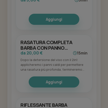
5min
Aggiungi
RASATURA COMPLETA
BARBA CON PANNO
CADO/FREDDO
da 20,00 €
15min
Dopo la detersione del viso con il 2in1
applicheremo i panni caldi per permettere
una rasatura più profonda, termineremo
con un idratante specifico post rasatura.
Aggiungi
RIFLESSANTE BARBA