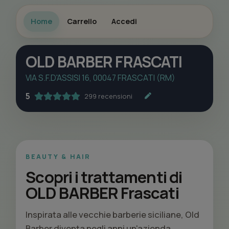
Home
Carrello
Accedi
OLD BARBER FRASCATI
VIA S.F.D'ASSISI 16, 00047 FRASCATI (RM)
5
299 recensioni
BEAUTY & HAIR
Scopri i trattamenti di
OLD BARBER Frascati
Inspirata alle vecchie barberie siciliane, Old
Barber diventa negli anni un'azienda