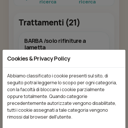
ricerca
ricerca
Trattamenti (21)
BARBA /solo rifiniture a
lametta
da 18,00 €
15min
Cookies & Privacy Policy
Abbiamo classificato i cookie presenti sul sito, di
Aggiungi
seguito potrai leggerne lo scopo per ogni categoria,
con la facoltà di bloccare i cookie parzialmente
oppure totalmente. Quando categorie
BARBA GOLD pelo corto
precedentemente autorizzate vengono disabilitate,
da 25,00 €
25min
tutti i cookie assegnati a tale categoria vengono
rimossi dal browser dell'utente.
Consiste nella pulizia profonda del pelo
con il detergente e applicazione di panni