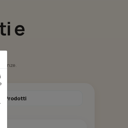
i e
esigenze.
i
e
Prodotti
r