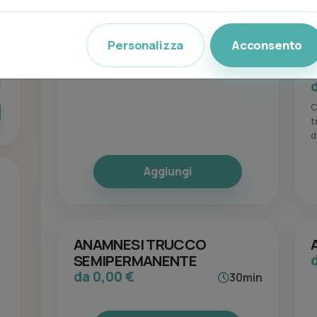
Trattamenti (5)
Personalizza
Acconsento
ANAMNESI CORPO
da 0,00 €
60min
C
t
di
t
c
Aggiungi
d
c
ANAMNESI TRUCCO
SEMIPERMANENTE
da 0,00 €
30min