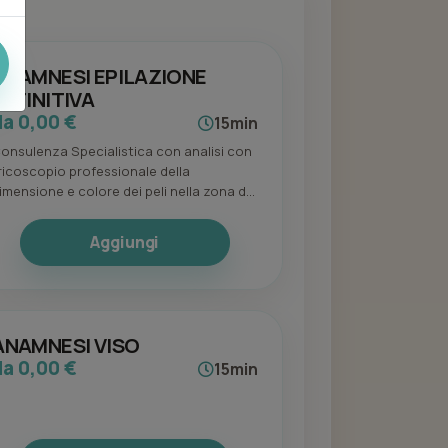
ANAMNESI EPILAZIONE
DEFINITIVA
da 0,00 €
15min
onsulenza Specialistica con analisi con
ricoscopio professionale della
mensione e colore dei peli nella zona da
rattare. Valutazione generale della
ondizione della pelle e analisi puntuale
Aggiungi
elle condizioni ormonali per eventuali
ontroindicazioni .
ANAMNESI VISO
da 0,00 €
15min