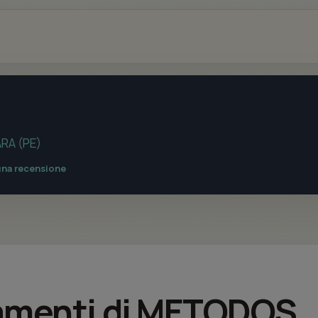
RA (PE)
una recensione
ttamenti di METODOS