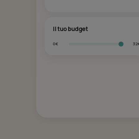
Il tuo budget
0€
32