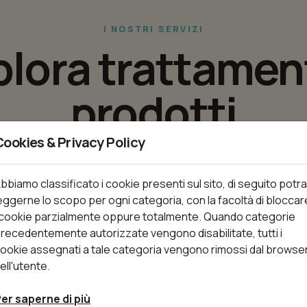
I NOSTRI SERVIZI
plora trattament
prodotti
Cookies & Privacy Policy
tamenti disponibili e prenota il servizio piu adatto alle tue 
bbiamo classificato i cookie presenti sul sito, di seguito potra
eggerne lo scopo per ogni categoria, con la facoltà di bloccar
 cookie parzialmente oppure totalmente. Quando categorie
recedentemente autorizzate vengono disabilitate, tutti i
nti
ookie assegnati a tale categoria vengono rimossi dal browse
ell'utente.
er saperne di più