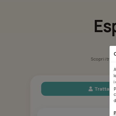
Es
Scopri i trat
A
l
i
p
Trattame
c
d
P