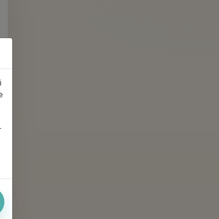
i
e
r