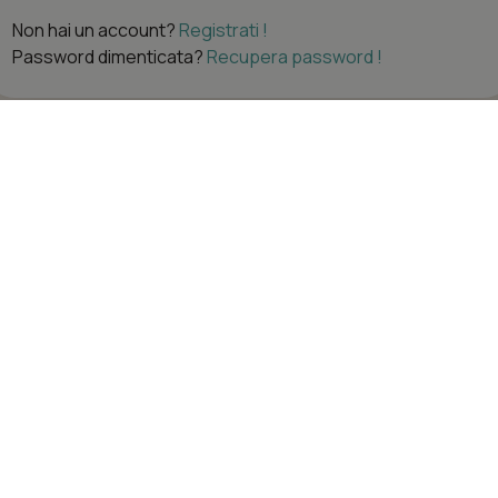
Non hai un account?
Registrati !
Password dimenticata?
Recupera password !
Navigazione
Account
Home
Accedi
Servizi
Carrello
Dove siamo