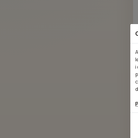
A
l
i
p
c
d
P