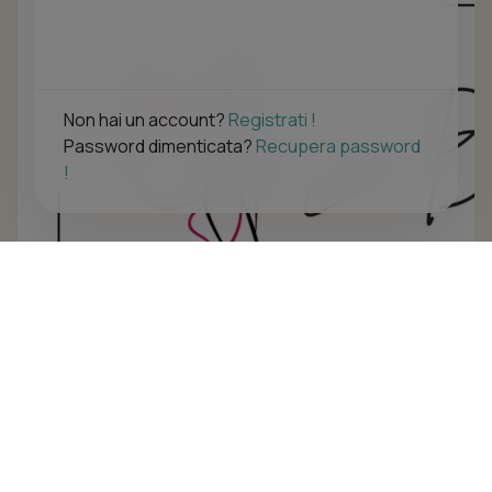
Non hai un account?
Registrati !
Password dimenticata?
Recupera password
!
La Beaute Estetica
piazza XXV aprile 2/A, 22040 brenna (CO)
Navigazione