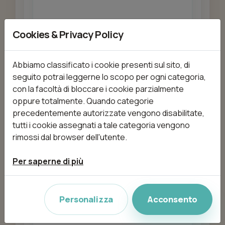
Cookies & Privacy Policy
Aggiungi
Abbiamo classificato i cookie presenti sul sito, di
seguito potrai leggerne lo scopo per ogni categoria,
con la facoltà di bloccare i cookie parzialmente
Beauty - Trattamento
oppure totalmente. Quando categorie
specifico viso
precedentemente autorizzate vengono disabilitate,
da 60,00 €
60min
tutti i cookie assegnati a tale categoria vengono
rimossi dal browser dell'utente.
Aggiungi
Per saperne di più
Personalizza
Acconsento
Beauty -Pressoterapia
da 29,00 €
45min