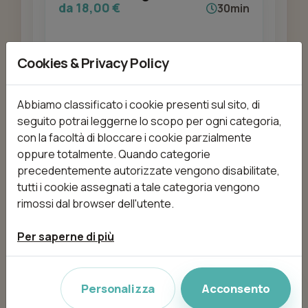
da 18,00 €
30min
Cookies & Privacy Policy
Aggiungi
Abbiamo classificato i cookie presenti sul sito, di
seguito potrai leggerne lo scopo per ogni categoria,
con la facoltà di bloccare i cookie parzialmente
Donna - Balayage
oppure totalmente. Quando categorie
da 85,00 €
2h 10min
precedentemente autorizzate vengono disabilitate,
tutti i cookie assegnati a tale categoria vengono
rimossi dal browser dell'utente.
Aggiungi
Per saperne di più
Personalizza
Acconsento
Donna - Colorazione