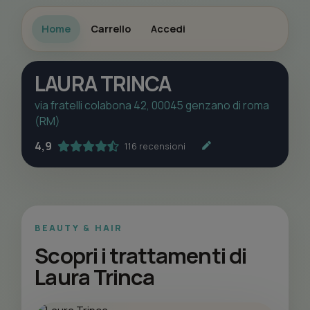
Home
Carrello
Accedi
LAURA TRINCA
via fratelli colabona 42, 00045 genzano di roma
(RM)
4,9
116 recensioni
BEAUTY & HAIR
Scopri i trattamenti di
Laura Trinca