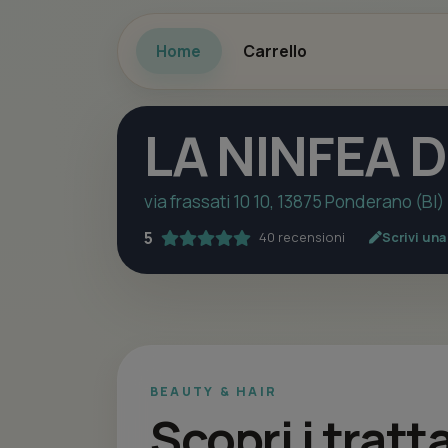
Home
Carrello
LA NINFEA D
via frassati 10 10, 13875 Ponderano (BI)
5
40 recensioni
Scrivi un
BEAUTY & HAIR
Scopri i tratt