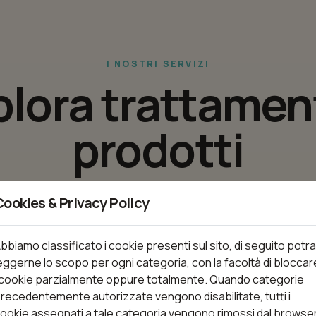
I NOSTRI SERVIZI
plora trattament
prodotti
tamenti disponibili e prenota il servizio piu adatto alle tue 
Cookies & Privacy Policy
bbiamo classificato i cookie presenti sul sito, di seguito potra
eggerne lo scopo per ogni categoria, con la facoltà di bloccar
nti
 cookie parzialmente oppure totalmente. Quando categorie
recedentemente autorizzate vengono disabilitate, tutti i
ookie assegnati a tale categoria vengono rimossi dal browse