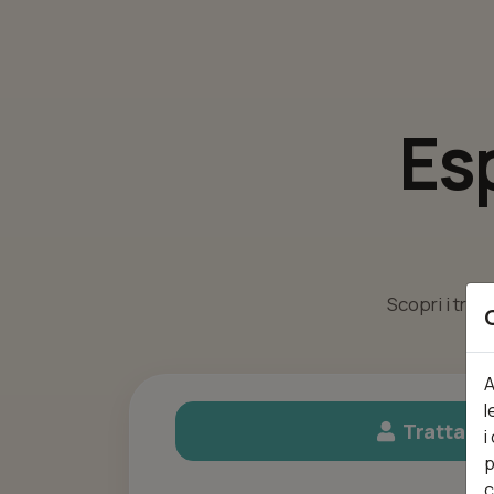
Es
Scopri i trat
A
l
Trattame
i
p
c