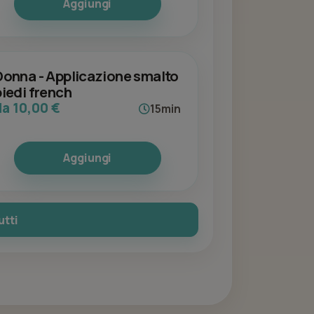
Aggiungi
Donna - Applicazione smalto
piedi french
da 10,00 €
15min
Aggiungi
utti