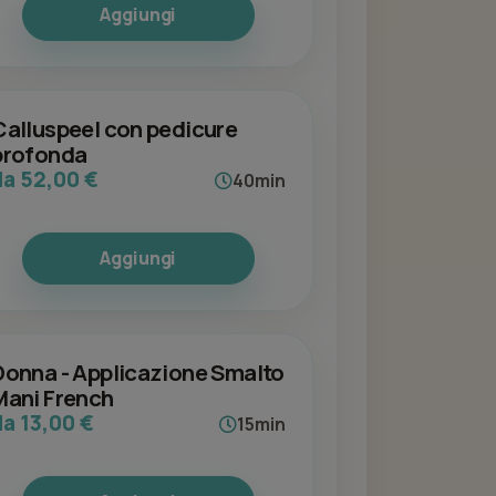
Aggiungi
Calluspeel con pedicure
profonda
da 52,00 €
40min
Aggiungi
Donna - Applicazione Smalto
Mani French
da 13,00 €
15min