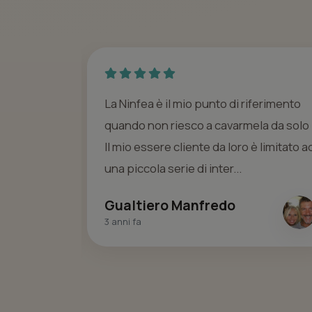
 affido all'
La Ninfea è il mio punto di riferimento
lità di
quando non riesco a cavarmela da solo 
mbe sempre
Il mio essere cliente da loro è limitato a
acc...
una piccola serie di inter...
Gualtiero Manfredo
3 anni fa