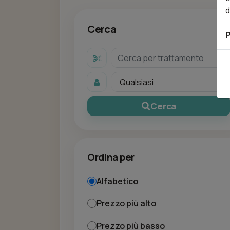
d
Cerca
P
Cerca
Ordina per
Alfabetico
Prezzo più alto
Prezzo più basso