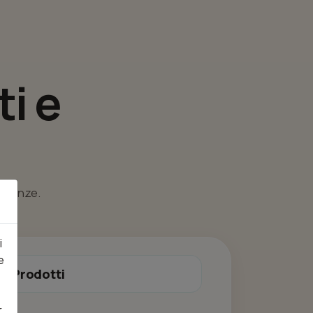
i e
esigenze.
i
e
Prodotti
r