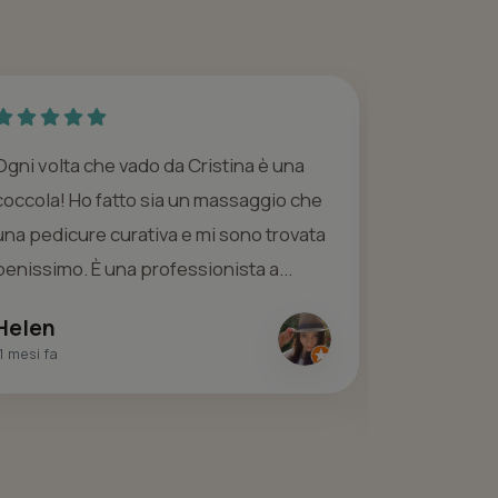
Ogni volta che vado da Cristina è una
Ho provato
coccola! Ho fatto sia un massaggio che
veramente 
una pedicure curativa e mi sono trovata
contrattur
benissimo. È una professionista a...
stata molt
Da rifare 
Helen
1 mesi fa
Paola Bu
6 mesi fa