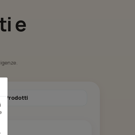
i e
esigenze.
Prodotti
i
e
r