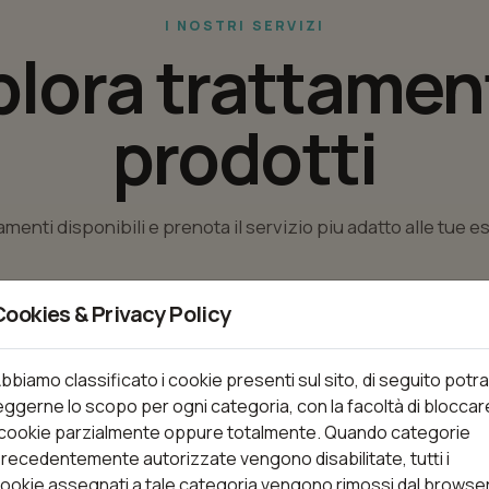
I NOSTRI SERVIZI
plora trattament
prodotti
tamenti disponibili e prenota il servizio piu adatto alle tue 
Cookies & Privacy Policy
nti
bbiamo classificato i cookie presenti sul sito, di seguito potra
eggerne lo scopo per ogni categoria, con la facoltà di bloccar
 cookie parzialmente oppure totalmente. Quando categorie
recedentemente autorizzate vengono disabilitate, tutti i
Trattamenti (109)
ookie assegnati a tale categoria vengono rimossi dal browse