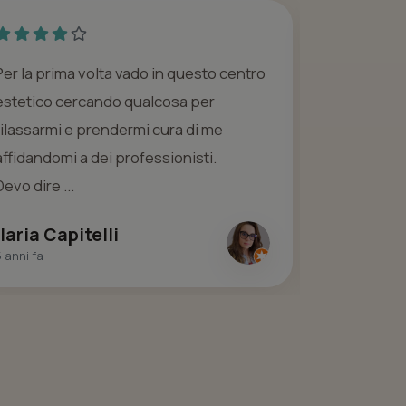
Per la prima volta vado in questo centro
Come semp
estetico cercando qualcosa per
dei vostri 
rilassarmi e prendermi cura di me
di Ramona s
affidandomi a dei professionisti.
che spesso
Devo dire ...
Di sicuro ac
Ilaria Capitelli
Simona 
 anni fa
5 anni fa