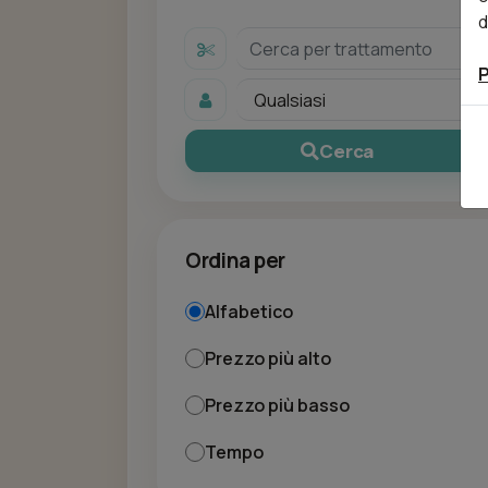
d
P
Cerca
Ordina per
Alfabetico
Prezzo più alto
Prezzo più basso
Tempo