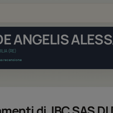
 DE ANGELIS ALES
LIA (RE)
na recensione
tamenti di JBC SAS D