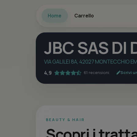
Home
Carrello
JBC SAS DI
VIA GALILEI 8A, 42027 MONTECCHIO EMI
4,9
61 recensioni
Scrivi u
BEAUTY & HAIR
Scopri i trat