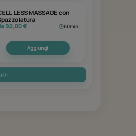
CELL LESS MASSAGE con
Spazzolatura
da 92,00 €
60min
Aggiungi
utti