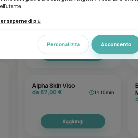
ell'utente.
Algadetox
er saperne di più
da 95,00 €
1h 10min
Personalizza
Acconsento
Aggiungi
Alpha Skin Viso
da 87,00 €
1h 10min
Aggiungi