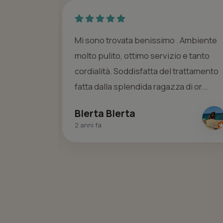
ogliente, le
Mi sono trovata benissimo . Ambiente
 I
molto pulito, ottimo servizio e tanto
locali sono
cordialità. Soddisfatta del trattamento
...
fatta dalla splendida ragazza di or...
Blerta Blerta
2 anni fa