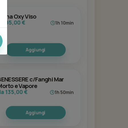
Alpha Oxy Viso
da 95,00 €
1h 10min
Aggiungi
BENESSERE c/Fanghi Mar
Morto e Vapore
da 135,00 €
1h 50min
Aggiungi