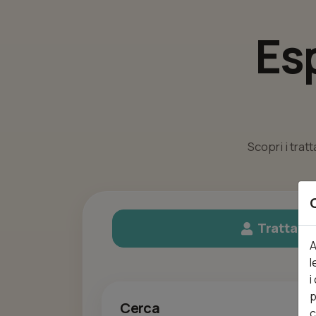
Es
Scopri i trat
Trattame
A
l
i
p
Cerca
c