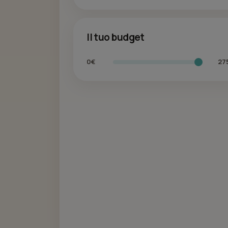
Il tuo budget
0€
27