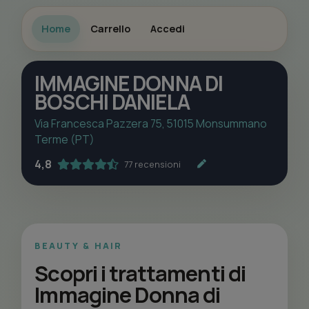
Home
Carrello
Accedi
IMMAGINE DONNA DI
BOSCHI DANIELA
Via Francesca Pazzera 75, 51015 Monsummano
Terme (PT)
4,8
77 recensioni
BEAUTY & HAIR
Scopri i trattamenti di
Immagine Donna di