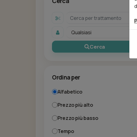
Cerca
d
P
Cerca
Ordina per
Alfabetico
Prezzo più alto
Prezzo più basso
Tempo