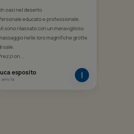
Un oasi nel deserto
Scoperto q
Personale educato e professionale.
benissimo C
Mi sono rilassato con un meraviglioso
molto accog
massaggio nelle loro magnifiche grotte
consiglio!
di sale.
Ale Bea
Prezzi on...
2 anni fa
luca esposito
 anni fa