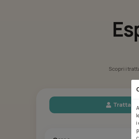
Es
Scopri i trat
Trattame
A
l
i
p
c