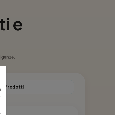
i e
esigenze.
Prodotti
i
e
r