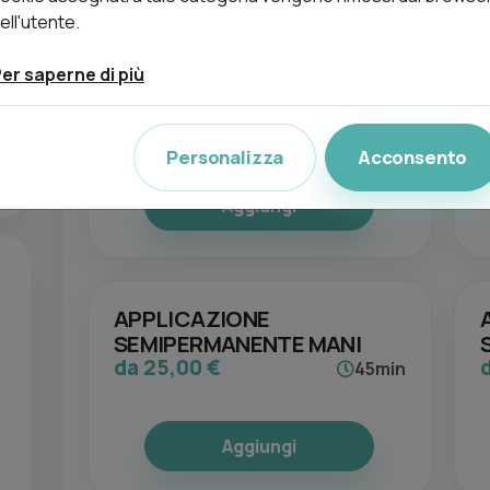
Trattamenti (92)
ell'utente.
1 DITO
er saperne di più
da 0,00 €
15min
Personalizza
Acconsento
Aggiungi
APPLICAZIONE
SEMIPERMANENTE MANI
da 25,00 €
45min
Aggiungi