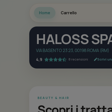
Home
Carrello
HALOSS SPA
VIA BASENTO 23 23, 00198 ROMA (RM)
4,9
8 recensioni
Scrivi u
BEAUTY & HAIR
Scopri i tra