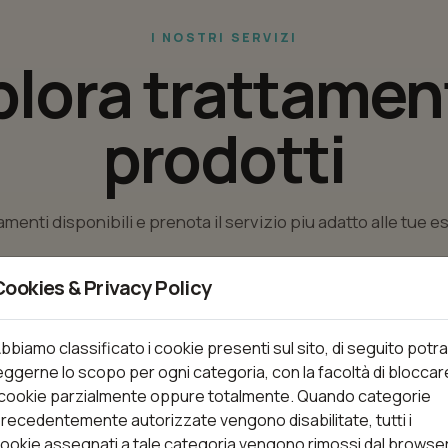
I NOSTRI SERVIZI
plora trattament
prodotti
tamenti disponibili e prenota il servizio piu adatto alle tue 
Cookies & Privacy Policy
nti
bbiamo classificato i cookie presenti sul sito, di seguito potra
eggerne lo scopo per ogni categoria, con la facoltà di bloccar
 cookie parzialmente oppure totalmente. Quando categorie
recedentemente autorizzate vengono disabilitate, tutti i
ookie assegnati a tale categoria vengono rimossi dal browse