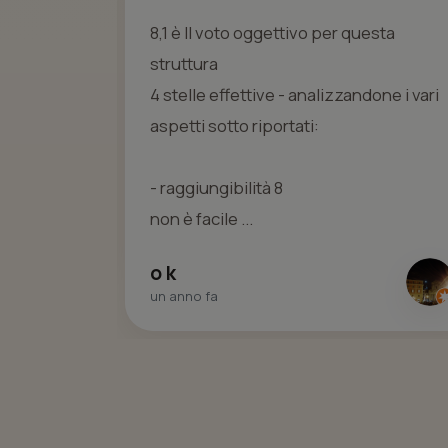
molto
8,1 è Il voto oggettivo per questa
ucato. Il
struttura
e
4 stelle effettive - analizzandone i vari
o il
aspetti sotto riportati:
- raggiungibilità 8
non è facile ...
o k
un anno fa