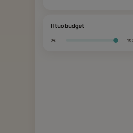
Il tuo budget
0€
10