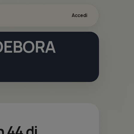
Accedi
 DEBORA
n 44 di