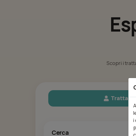
Es
Scopri i trat
Trattame
A
l
i
p
Cerca
c