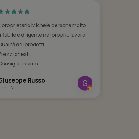
Il proprietario Michele persona molto
Personale 
affabile e diligente nel proprio lavoro
pulito, i p
Qualità dei prodotti
acconciatu
Prezzi onesti
diciamo che
Consigliatissimo
l...
Giuseppe Russo
Lucia Pi
 anni fa
6 anni fa