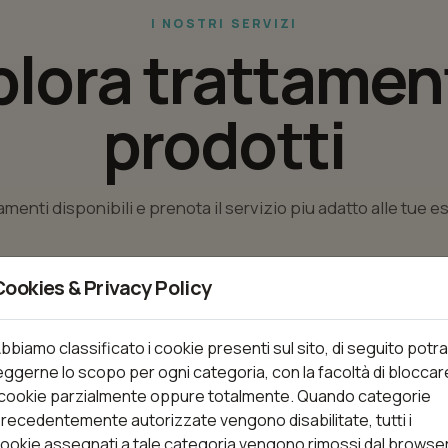
I NOSTRI SERVIZI
plora trattament
prodotti
tamenti disponibili e prenota il servizio piu adatto alle tue 
Cookies & Privacy Policy
nti
bbiamo classificato i cookie presenti sul sito, di seguito potra
eggerne lo scopo per ogni categoria, con la facoltà di bloccar
 cookie parzialmente oppure totalmente. Quando categorie
recedentemente autorizzate vengono disabilitate, tutti i
Trattamenti (34)
ookie assegnati a tale categoria vengono rimossi dal browse