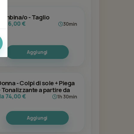
Bambina/o - Taglio
da 16,00 €
30min
Aggiungi
Donna - Colpi di sole + Piega
+ Tonalizzante a partire da
da 74,00 €
1h 30min
Aggiungi