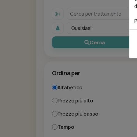
d
P
Cerca
Ordina per
Alfabetico
Prezzo più alto
Prezzo più basso
Tempo