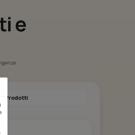
i e
esigenze.
Prodotti
i
e
r