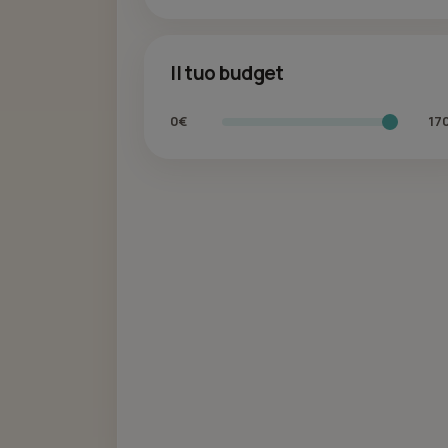
Il tuo budget
0€
17