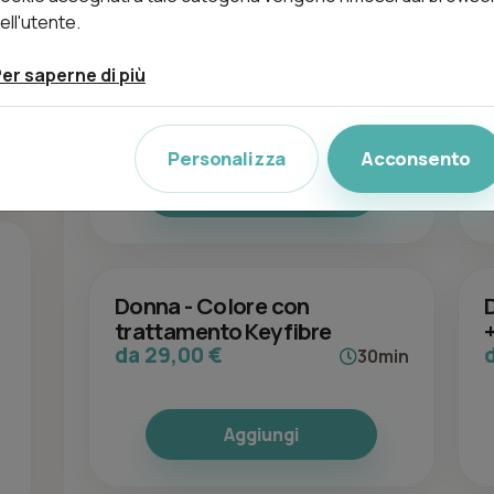
ell'utente.
Acconciatura
er saperne di più
da 30,00 €
30min
Personalizza
Acconsento
Aggiungi
Donna - Colore con
trattamento Keyfibre
da 29,00 €
30min
Aggiungi