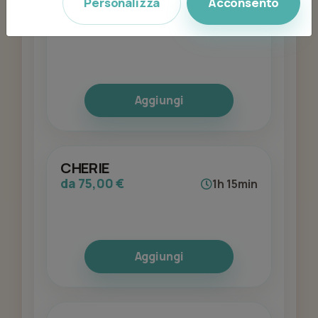
Personalizza
Acconsento
CALCHI CORPO
da 80,00 €
1h 15min
Aggiungi
CHERIE
da 75,00 €
1h 15min
Aggiungi