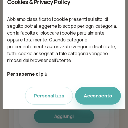
Cookies & Privacy Policy
Allungamento unghie
Abbiamo classificato i cookie presenti sul sito, di
da 30,00 €
52min
seguito potrai leggerne lo scopo per ogni categoria,
con la facoltà di bloccare i cookie parzialmente
oppure totalmente. Quando categorie
precedentemente autorizzate vengono disabilitate,
tutti i cookie assegnati a tale categoria vengono
Aggiungi
rimossi dal browser dell'utente.
Per saperne di più
Extension Ciglia
da 25,00 €
30min
Personalizza
Acconsento
Aggiungi