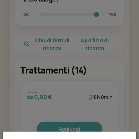
0€
40€
Chiudi filtri di
Apri filtri di
ricerca
ricerca
Trattamenti (14)
.......
da 0,00 €
6h 0min
Aggiungi