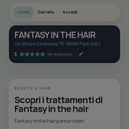
Home
Carrello
Accedi
FANTASY IN THE HAIR
Via Vittorio Emanuele 75, 98066 Patti (ME)
5
58 recensioni
BEAUTY & HAIR
Scopri i trattamenti di
Fantasy in the hair
Fantasy in the hair parrucchieri