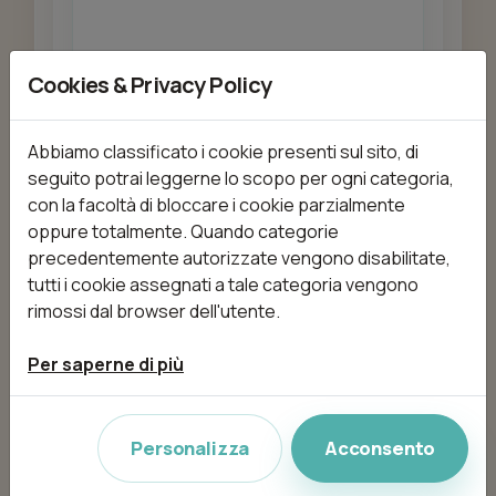
Cookies & Privacy Policy
Aggiungi
Abbiamo classificato i cookie presenti sul sito, di
seguito potrai leggerne lo scopo per ogni categoria,
Body Shape
con la facoltà di bloccare i cookie parzialmente
da 120,00 €
1h 10min
oppure totalmente. Quando categorie
precedentemente autorizzate vengono disabilitate,
tutti i cookie assegnati a tale categoria vengono
rimossi dal browser dell'utente.
Aggiungi
Per saperne di più
BodyShock
Personalizza
Acconsento
da 110,00 €
1h 10min