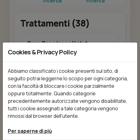
ricerca
ricerca
Trattamenti (38)
Cera Brac/ascel/glut
da 15,00 €
30min
Cookies & Privacy Policy
Abbiamo classificato i cookie presenti sul sito, di
seguito potrai leggerne lo scopo per ogni categoria,
Aggiungi
con la facoltà di bloccare i cookie parzialmente
oppure totalmente. Quando categorie
precedentemente autorizzate vengono disabilitate,
tutti i cookie assegnati a tale categoria vengono
Cera Gamba int
rimossi dal browser dell'utente.
da 23,00 €
30min
Per saperne di più