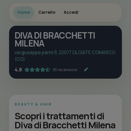
Home
Carrello
Accedi
DIVA DI BRACCHETTI
MILENA
via giuseppe parini 9, 22077 OLGIATE COMASCO
(CO)
4,8
33 recensioni
BEAUTY & HAIR
Scopri i trattamenti di
Diva di Bracchetti Milena