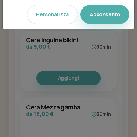
Aggiungi
Personalizza
Acconsento
Cera Inguine bikini
da 9,00 €
30min
Aggiungi
Cera Mezza gamba
da 18,00 €
30min