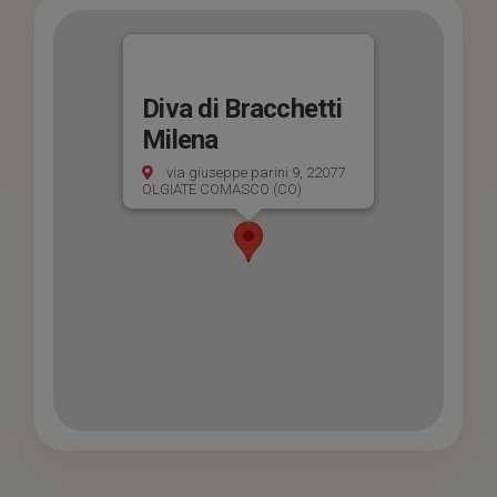
Diva di Bracchetti
Milena
via giuseppe parini 9, 22077
OLGIATE COMASCO (CO)