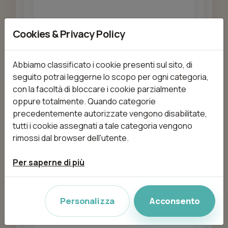
Cookies & Privacy Policy
Aggiungi
Abbiamo classificato i cookie presenti sul sito, di
seguito potrai leggerne lo scopo per ogni categoria,
con la facoltà di bloccare i cookie parzialmente
BALAYAGE - CORTO
oppure totalmente. Quando categorie
da 25,00 €
25min
precedentemente autorizzate vengono disabilitate,
tutti i cookie assegnati a tale categoria vengono
rimossi dal browser dell'utente.
Aggiungi
Per saperne di più
Personalizza
Acconsento
BALAYAGE - LUNGO
da 50,00 €
50min