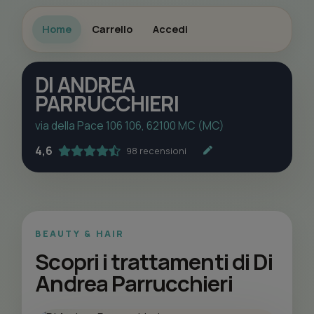
Home
Carrello
Accedi
DI ANDREA
PARRUCCHIERI
via della Pace 106 106, 62100 MC (MC)
4,6
98 recensioni
BEAUTY & HAIR
Scopri i trattamenti di Di
Andrea Parrucchieri