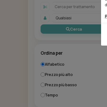
d
P
Cerca
Ordina per
Alfabetico
Prezzo più alto
Prezzo più basso
Tempo