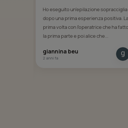
Ho eseguito un'epilazione sopracciglia
ito e con
dopo una prima esperienza positiva. L
prima volta con l'operatrice che ha fatt
e a Chiara:
la prima parte e poi alice che...
giannina beu
2 anni fa