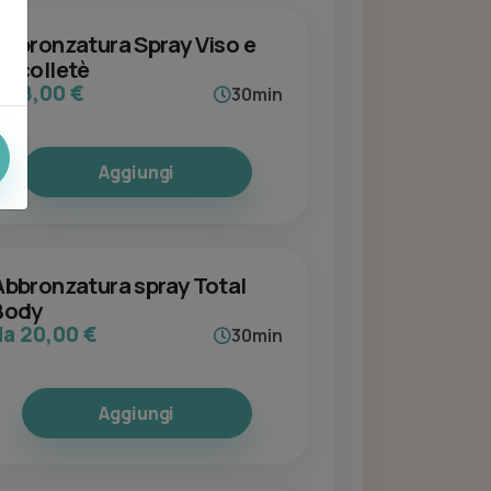
Abbronzatura Spray Viso e
Decolletè
da 8,00 €
30min
Aggiungi
Abbronzatura spray Total
Body
da 20,00 €
30min
Aggiungi