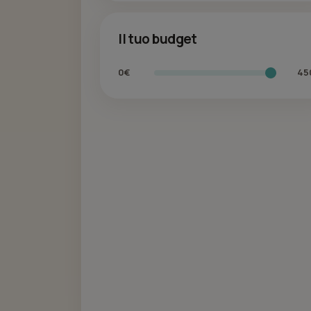
Il tuo budget
0€
45