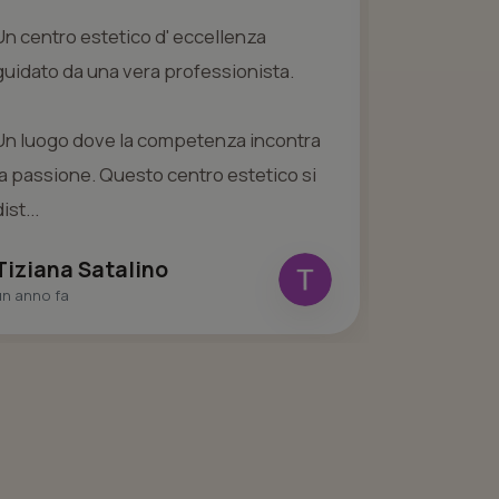
Un centro estetico d' eccellenza
Conosco il 
guidato da una vera professionista.
anni e mi 
benissimo, 
Un luogo dove la competenza incontra
piacere di
la passione. Questo centro estetico si
tratta...
ist...
valentin
un mese fa
Tiziana Satalino
un anno fa