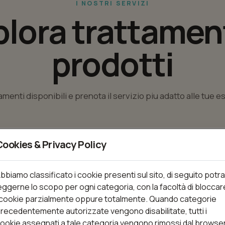
I NOSTRI SERVIZI
plora trattament
prodotti
tamenti disponibili e prenota il servizio piu adatto alle tue 
Cookies & Privacy Policy
nti
bbiamo classificato i cookie presenti sul sito, di seguito potra
eggerne lo scopo per ogni categoria, con la facoltà di bloccar
 cookie parzialmente oppure totalmente. Quando categorie
Trattamenti (362)
recedentemente autorizzate vengono disabilitate, tutti i
ookie assegnati a tale categoria vengono rimossi dal browse