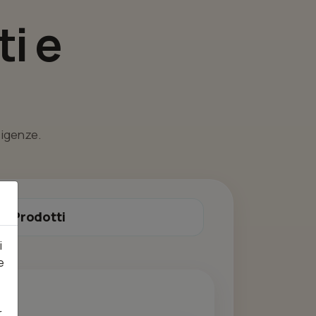
i e
esigenze.
Prodotti
i
e
r