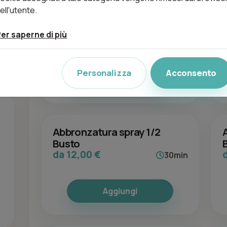
ell'utente.
Abbronzatura Spray - Primer
da 3,00 €
5min
er saperne di più
Personalizza
Acconsento
Aggiungi
Abbronzatura spray 1/2
Busto
da 12,00 €
30min
Aggiungi