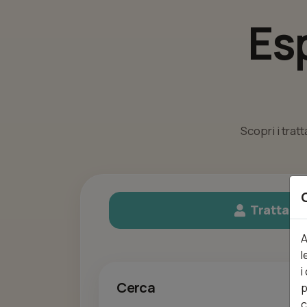
Es
Scopri i trat
Trattame
A
l
i
Cerca
p
c