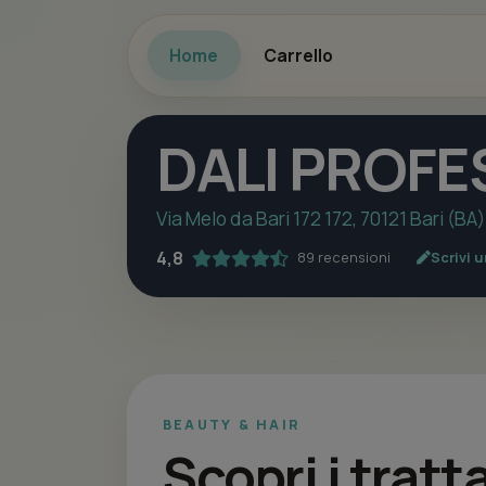
Home
Carrello
DALI PROFE
Via Melo da Bari 172 172, 70121 Bari (BA)
4,8
89 recensioni
Scrivi 
BEAUTY & HAIR
Scopri i trat