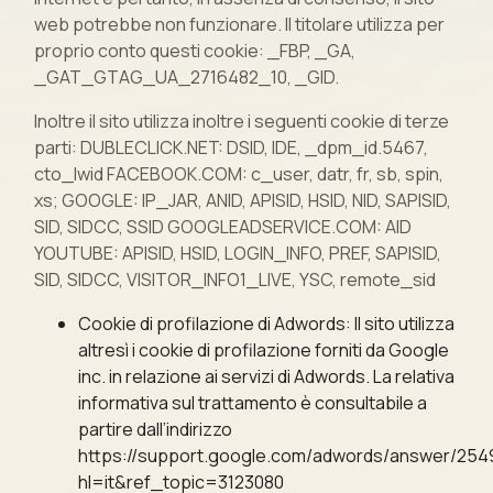
web potrebbe non funzionare. Il titolare utilizza per
proprio conto questi cookie: _FBP, _GA,
_GAT_GTAG_UA_2716482_10, _GID.
Inoltre il sito utilizza inoltre i seguenti cookie di terze
parti: DUBLECLICK.NET: DSID, IDE, _dpm_id.5467,
cto_lwid FACEBOOK.COM: c_user, datr, fr, sb, spin,
xs; GOOGLE: IP_JAR, ANID, APISID, HSID, NID, SAPISID,
SID, SIDCC, SSID GOOGLEADSERVICE.COM: AID
YOUTUBE: APISID, HSID, LOGIN_INFO, PREF, SAPISID,
SID, SIDCC, VISITOR_INFO1_LIVE, YSC, remote_sid
Cookie di profilazione di Adwords: Il sito utilizza
altresì i cookie di profilazione forniti da Google
inc. in relazione ai servizi di Adwords. La relativa
informativa sul trattamento è consultabile a
partire dall’indirizzo
https://support.google.com/adwords/answer/254
hl=it&ref_topic=3123080