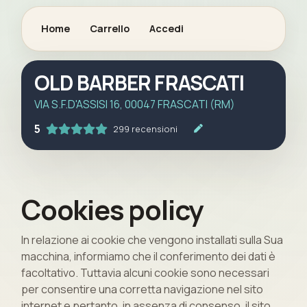
Home
Carrello
Accedi
OLD BARBER FRASCATI
VIA S.F.D'ASSISI 16, 00047 FRASCATI (RM)
5
299 recensioni
Cookies policy
In relazione ai cookie che vengono installati sulla Sua
macchina, informiamo che il conferimento dei dati è
facoltativo. Tuttavia alcuni cookie sono necessari
per consentire una corretta navigazione nel sito
internet e pertanto, in assenza di consenso, il sito