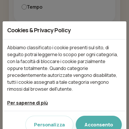
Tempo
Cookies & Privacy Policy
Il tuo budget
Abbiamo classificato i cookie presenti sul sito, di
0€
600€
seguito potrai leggerne lo scopo per ogni categoria,
con la facoltà di bloccare i cookie parzialmente
oppure totalmente. Quando categorie
precedentemente autorizzate vengono disabilitate,
Chiudi filtri di
Apri filtri di
tutti i cookie assegnati a tale categoria vengono
ricerca
ricerca
rimossi dal browser dell'utente.
Trattamenti (29)
Per saperne di più
100 GR DI EXTENSION
Personalizza
Acconsento
MONTENAPO/ PG