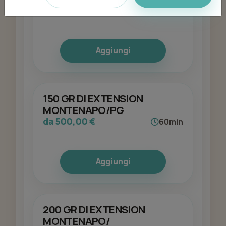
da 400,00 €
60min
Aggiungi
150 GR DI EXTENSION
MONTENAPO/PG
da 500,00 €
60min
Aggiungi
200 GR DI EXTENSION
MONTENAPO/