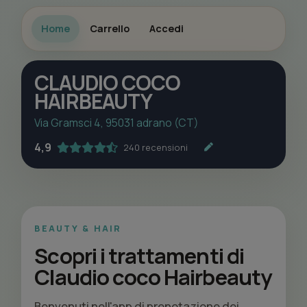
Home
Carrello
Accedi
CLAUDIO COCO
HAIRBEAUTY
Via Gramsci 4, 95031 adrano (CT)
4,9
240 recensioni
BEAUTY & HAIR
Scopri i trattamenti di
Claudio coco Hairbeauty
Benvenuti nell'app di prenotazione dei