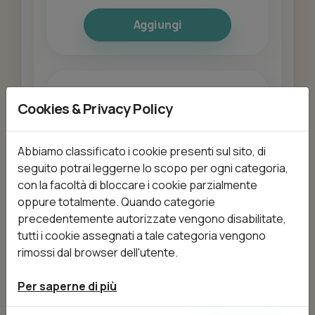
Aggiungi
Baffetto
Cookies & Privacy Policy
da 2,00 €
3min
Abbiamo classificato i cookie presenti sul sito, di
seguito potrai leggerne lo scopo per ogni categoria,
Aggiungi
con la facoltà di bloccare i cookie parzialmente
oppure totalmente. Quando categorie
precedentemente autorizzate vengono disabilitate,
tutti i cookie assegnati a tale categoria vengono
Baffetto con filo arabo
rimossi dal browser dell'utente.
da 5,00 €
3min
Per saperne di più