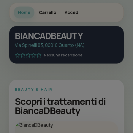
Home
Carrello
Accedi
BIANCADBEAUTY
Via Spinelli 83, 80010 Quarto (NA)
Nessuna recensione
BEAUTY & HAIR
Scopri i trattamenti di
BiancaDBeauty