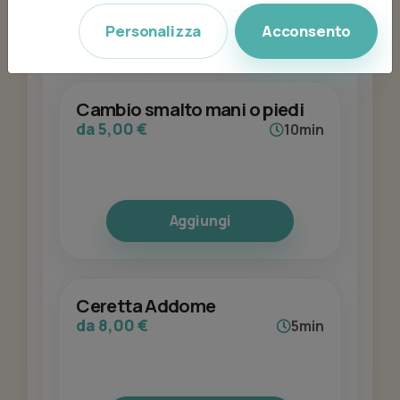
Aggiungi
Personalizza
Acconsento
Cambio smalto mani o piedi
da 5,00 €
10min
Aggiungi
Ceretta Addome
da 8,00 €
5min