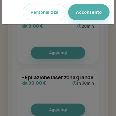
Personalizza
Acconsento
- Ceretta braccia
da 9,00 €
20min
Aggiungi
- Epilazione laser zona grande
da 90,00 €
1h 30min
Aggiungi