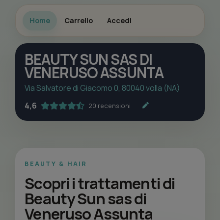
Home
Carrello
Accedi
BEAUTY SUN SAS DI
VENERUSO ASSUNTA
Via Salvatore di Giacomo 0, 80040 volla (NA)
4,6
20 recensioni
BEAUTY & HAIR
Scopri i trattamenti di
Beauty Sun sas di
Veneruso Assunta