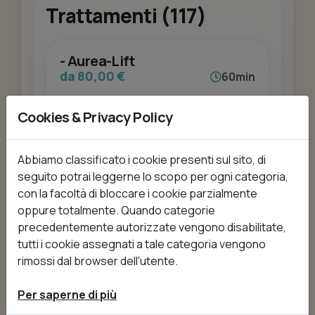
Trattamenti (117)
- Aurea-Lift
da 80,00 €
60min
Cookies & Privacy Policy
Aggiungi
Abbiamo classificato i cookie presenti sul sito, di
seguito potrai leggerne lo scopo per ogni categoria,
con la facoltà di bloccare i cookie parzialmente
oppure totalmente. Quando categorie
- Ceretta ascelle
precedentemente autorizzate vengono disabilitate,
da 6,00 €
15min
tutti i cookie assegnati a tale categoria vengono
rimossi dal browser dell'utente.
Per saperne di più
Aggiungi