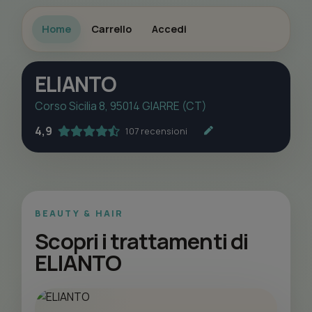
Home
Carrello
Accedi
ELIANTO
Corso Sicilia 8, 95014 GIARRE (CT)
4,9
107 recensioni
BEAUTY & HAIR
Scopri i trattamenti di
ELIANTO