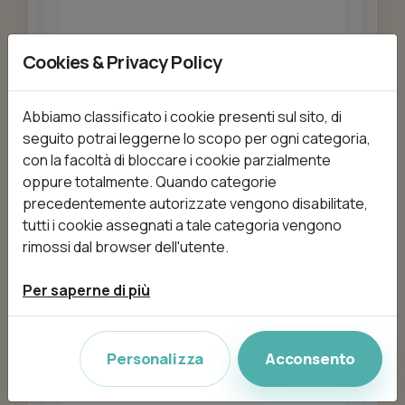
Cookies & Privacy Policy
Aggiungi
Abbiamo classificato i cookie presenti sul sito, di
seguito potrai leggerne lo scopo per ogni categoria,
con la facoltà di bloccare i cookie parzialmente
COPERTURA GEL SULLA
oppure totalmente. Quando categorie
PROPRIA LUNGHEZZA
precedentemente autorizzate vengono disabilitate,
da 30,00 €
45min
tutti i cookie assegnati a tale categoria vengono
rimossi dal browser dell'utente.
Aggiungi
Per saperne di più
Personalizza
Acconsento
CORPO Scrub corpo Total
da 80,00 €
40min