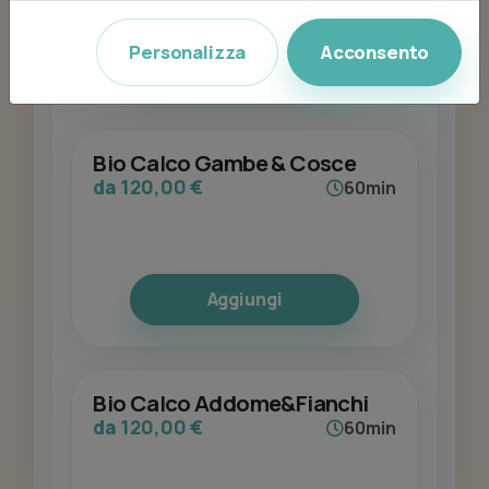
Personalizza
Acconsento
Aggiungi
Bio Calco Gambe & Cosce
da 120,00 €
60min
Aggiungi
Bio Calco Addome&Fianchi
da 120,00 €
60min