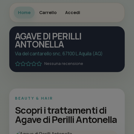
Home
Carrello
Accedi
AGAVE DI PERILLI
ANTONELLA
Via del cantarello snc, 67100 L Aquila (AQ)
Nessuna recensione
BEAUTY & HAIR
Scopri i trattamenti di
Agave di Perilli Antonella