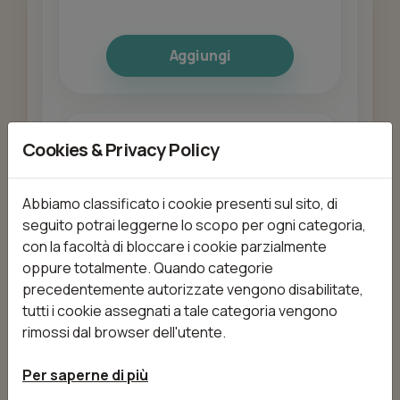
Aggiungi
BROW BOMBER
Cookies & Privacy Policy
da 60,00 €
60min
Abbiamo classificato i cookie presenti sul sito, di
seguito potrai leggerne lo scopo per ogni categoria,
con la facoltà di bloccare i cookie parzialmente
Aggiungi
oppure totalmente. Quando categorie
precedentemente autorizzate vengono disabilitate,
tutti i cookie assegnati a tale categoria vengono
rimossi dal browser dell'utente.
Bendaggi drenanti/lipolitico
da 90,00 €
30min
Per saperne di più