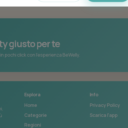
ty giusto per te
in pochi click con l’esperienza BeWelly.
Esplora
Info
Home
Privacy Policy
i,
Categorie
Scarica l'app
iù
Regioni