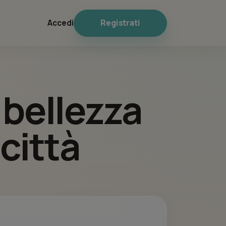
Registrati
Accedi
i bellezza
 città