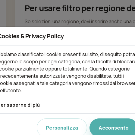
Per usare filtro per regione de
Se selezioni una regione, devi inserire anche una c
Cookies & Privacy Policy
bbiamo classificato i cookie presenti sul sito, di seguito potra
eggerne lo scopo per ogni categoria, con la facoltà di bloccar
 cookie parzialmente oppure totalmente. Quando categorie
recedentemente autorizzate vengono disabilitate, tutti i
ookie assegnati a tale categoria vengono rimossi dal browse
ell'utente.
er saperne di più
Personalizza
Acconsento