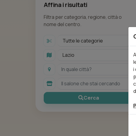
Affina i risultati
Filtra per categoria, regione, città o
nome del centro.
A
l
i
p
c
d
Cerca
P