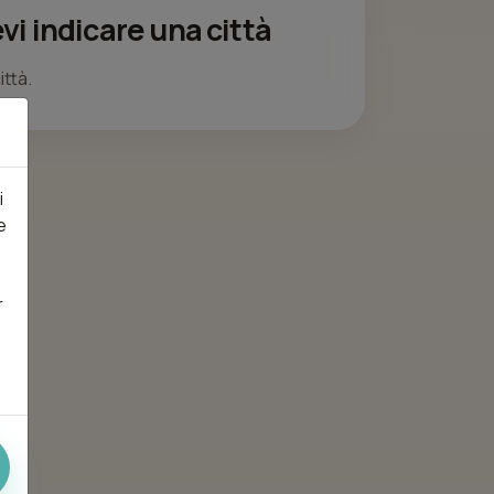
vi indicare una città
ittà.
i
e
r