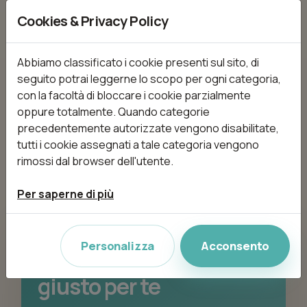
Per usare filtro categoria
Cookies & Privacy Policy
devi indicare una città
Abbiamo classificato i cookie presenti sul sito, di
Se selezioni una categoria, devi inserire
seguito potrai leggerne lo scopo per ogni categoria,
anche una città.
con la facoltà di bloccare i cookie parzialmente
oppure totalmente. Quando categorie
precedentemente autorizzate vengono disabilitate,
tutti i cookie assegnati a tale categoria vengono
rimossi dal browser dell'utente.
Per saperne di più
PRONTA A PRENOTARE?
Personalizza
Acconsento
Scopri il centro beauty
giusto per te