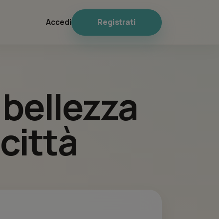
Registrati
Accedi
i bellezza
 città