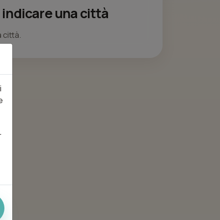
 indicare una città
 città.
i
e
r