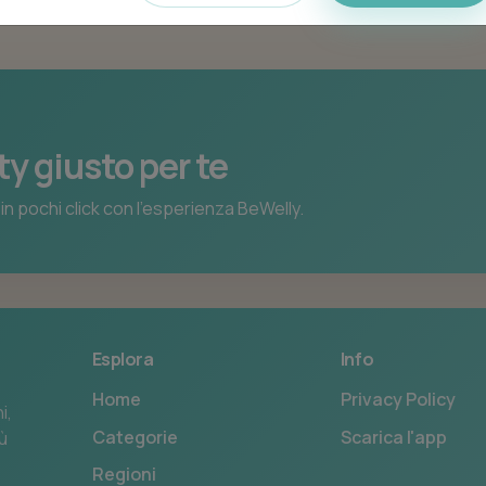
ty giusto per te
in pochi click con l’esperienza BeWelly.
Esplora
Info
Home
Privacy Policy
i,
Categorie
Scarica l'app
iù
Regioni