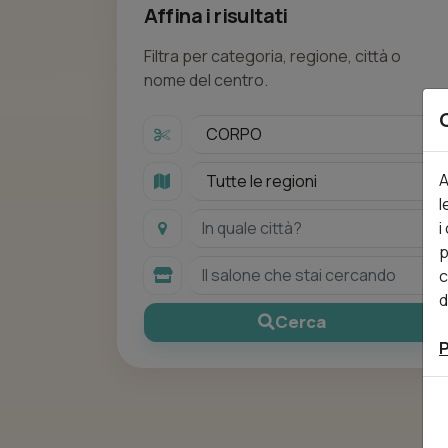
Affina i risultati
Filtra per categoria, regione, città o
nome del centro.
A
l
i
p
c
d
Cerca
P